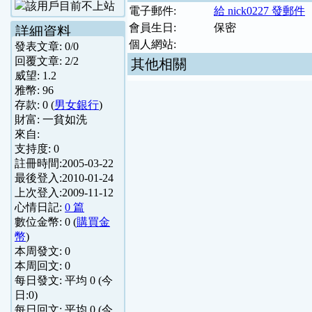
電子郵件:
給 nick0227 發郵件
會員生日:
保密
詳細資料
個人網站:
發表文章:
0
/
0
回覆文章:
2
/
2
其他相關
威望:
1.2
雅幣:
96
存款:
0
(
男女銀行
)
財富:
一貧如洗
來自:
支持度:
0
註冊時間:
2005-03-22
最後登入:
2010-01-24
上次登入:
2009-11-12
心情日記:
0 篇
數位金幣:
0
(
購買金
幣
)
本周發文:
0
本周回文:
0
每日發文: 平均
0
(今
日:
0
)
每日回文: 平均
0
(今