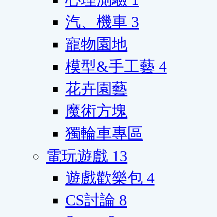
汽、機車
3
寵物園地
模型&手工藝
4
花卉園藝
魔術方塊
獨輪車專區
電玩遊戲
13
遊戲歡樂包
4
CS討論
8