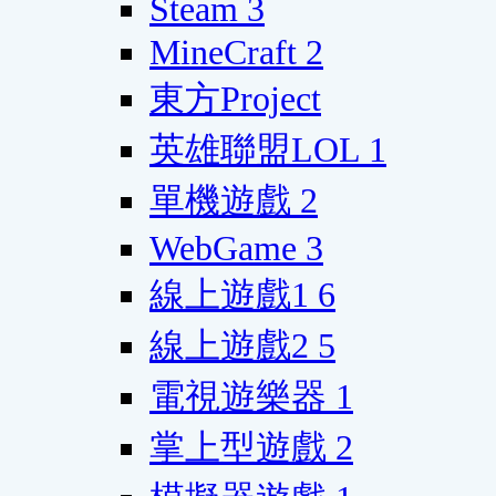
Steam
3
MineCraft
2
東方Project
英雄聯盟LOL
1
單機遊戲
2
WebGame
3
線上遊戲1
6
線上遊戲2
5
電視遊樂器
1
掌上型遊戲
2