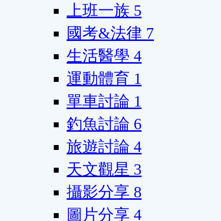
上班一族
5
國考&法律
7
生活醫學
4
運動體育
1
單車討論
1
釣魚討論
6
旅遊討論
4
天文觀星
3
攝影分享
8
圖片分享
4