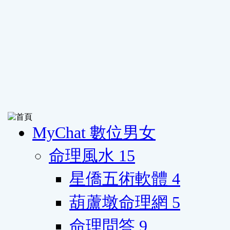
MyChat 數位男女
命理風水
15
星僑五術軟體
4
葫蘆墩命理網
5
命理問答
9