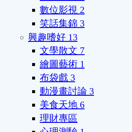
數位影視
2
笑話集錦
3
興趣嗜好
13
文學散文
7
繪圖藝術
1
布袋戲
3
動漫畫討論
3
美食天地
6
理財專區
心理測驗
1