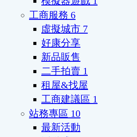
模擬器遊戲
1
工商服務
6
虛擬城市
7
好康分享
新品販售
二手拍賣
1
租屋&找屋
工商建議區
1
站務專區
10
最新活動