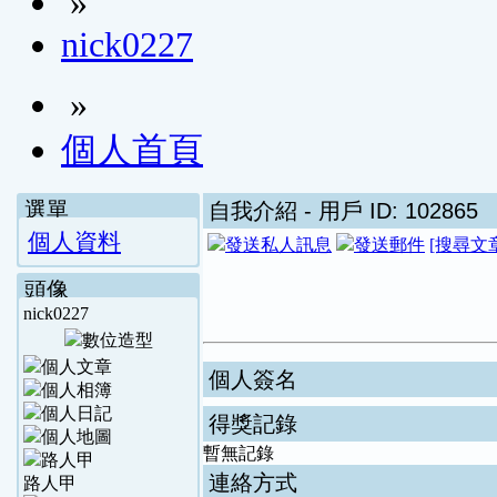
»
nick0227
»
個人首頁
選單
自我介紹
- 用戶 ID: 102865
個人資料
[搜尋文
頭像
nick0227
個人簽名
得獎記錄
暫無記錄
連絡方式
路人甲