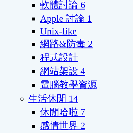
軟體討論
6
Apple 討論
1
Unix-like
網路&防毒
2
程式設計
網站架設
4
電腦教學資源
生活休閒
14
休閒哈啦
7
感情世界
2