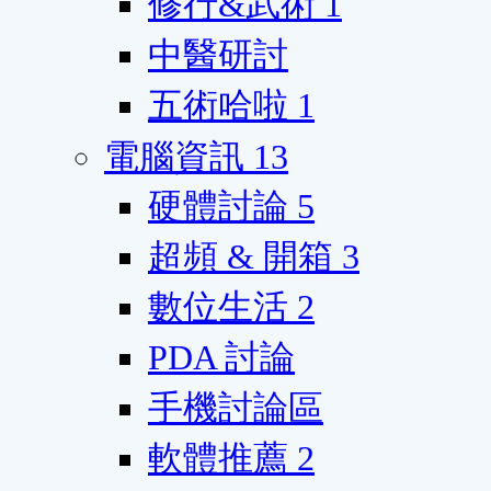
修行&武術
1
中醫研討
五術哈啦
1
電腦資訊
13
硬體討論
5
超頻 & 開箱
3
數位生活
2
PDA 討論
手機討論區
軟體推薦
2