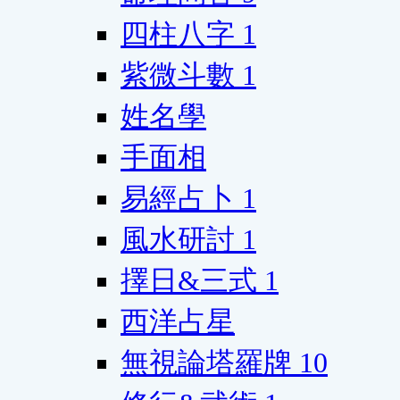
四柱八字
1
紫微斗數
1
姓名學
手面相
易經占卜
1
風水研討
1
擇日&三式
1
西洋占星
無視論塔羅牌
10