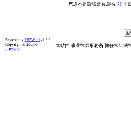
您還不是論壇會員,請先
註冊
Powered by
PHPWind
v1.3.6
Copyright © 2003-04
本站由
瀛睿律師事務所
擔任常年法律
PHPWind