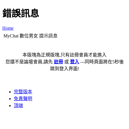
錯誤訊息
Home
MyChat 數位男女 提示訊息
本版塊為正規版塊,只有註冊會員才能進入
您還不是論壇會員,請先
註冊
或
登入
---同時頁面將在5秒後
跳到登入界面!
完整版本
免責聲明
頂端