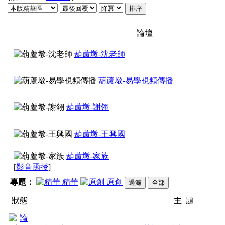
論壇
葫蘆墩-沈老師
葫蘆墩-易學視頻傳播
葫蘆墩-謝翎
葫蘆墩-王興國
葫蘆墩-家族
[
影音函授
]
專題：
精華
原創
狀態
主 題