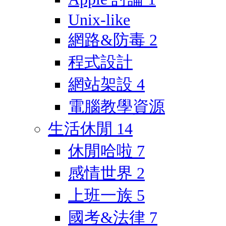
Unix-like
網路&防毒
2
程式設計
網站架設
4
電腦教學資源
生活休閒
14
休閒哈啦
7
感情世界
2
上班一族
5
國考&法律
7