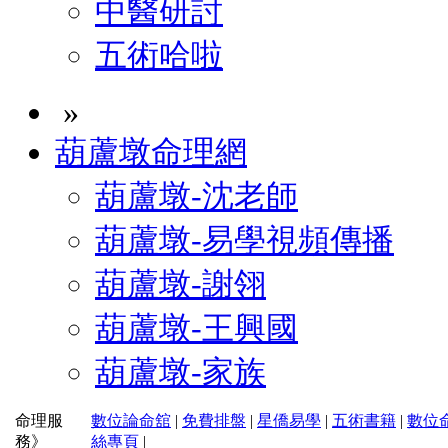
中醫研討
五術哈啦
»
葫蘆墩命理網
葫蘆墩-沈老師
葫蘆墩-易學視頻傳播
葫蘆墩-謝翎
葫蘆墩-王興國
葫蘆墩-家族
命理服
數位論命舘
|
免費排盤
|
星僑易學
|
五術書籍
|
數位
務》
絲專頁
|