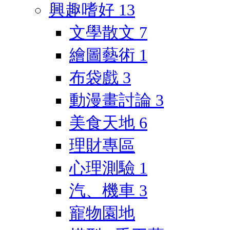
興趣嗜好
13
文學散文
7
繪圖藝術
1
布袋戲
3
動漫畫討論
3
美食天地
6
理財專區
心理測驗
1
汽、機車
3
寵物園地