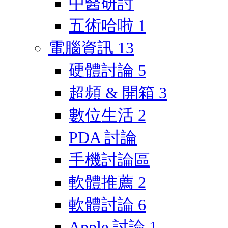
中醫研討
五術哈啦
1
電腦資訊
13
硬體討論
5
超頻 & 開箱
3
數位生活
2
PDA 討論
手機討論區
軟體推薦
2
軟體討論
6
Apple 討論
1