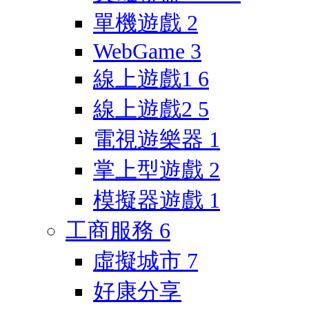
單機遊戲
2
WebGame
3
線上遊戲1
6
線上遊戲2
5
電視遊樂器
1
掌上型遊戲
2
模擬器遊戲
1
工商服務
6
虛擬城市
7
好康分享