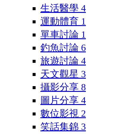
生活醫學
4
運動體育
1
單車討論
1
釣魚討論
6
旅遊討論
4
天文觀星
3
攝影分享
8
圖片分享
4
數位影視
2
笑話集錦
3