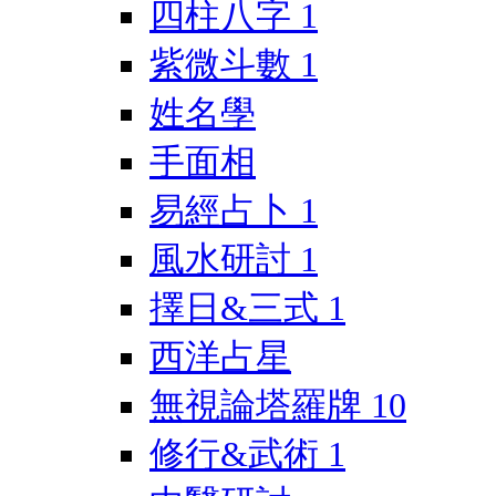
四柱八字
1
紫微斗數
1
姓名學
手面相
易經占卜
1
風水研討
1
擇日&三式
1
西洋占星
無視論塔羅牌
10
修行&武術
1