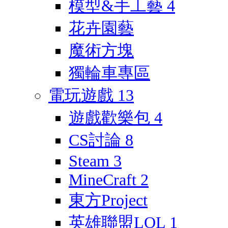
模型&手工藝
4
花卉園藝
魔術方塊
獨輪車專區
電玩遊戲
13
遊戲歡樂包
4
CS討論
8
Steam
3
MineCraft
2
東方Project
英雄聯盟LOL
1