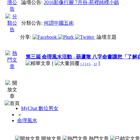
論壇公告:
2016影像行腳 7月份-苑裡純樸小鎮
分類公告:
何謂中國五術
分享:
論壇主題
第三屆 命理風水活動 - 葫蘆墩 八字命書讓您「了
[
]
1
2
3
4
5
...
13
MyChat 數位男女
»
命理風水
開放文章
熱門文章