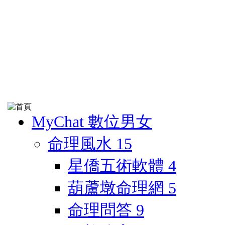
MyChat 數位男女
命理風水
15
星僑五術軟體
4
葫蘆墩命理網
5
命理問答
9