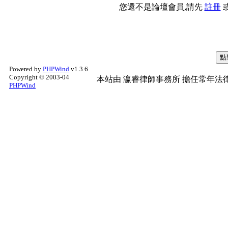
您還不是論壇會員,請先
註冊
Powered by
PHPWind
v1.3.6
Copyright © 2003-04
本站由
瀛睿律師事務所
擔任常年法律
PHPWind