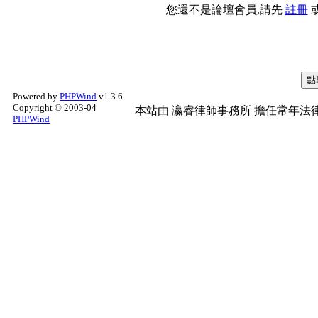
您還不是論壇會員,請先
註冊
Powered by
PHPWind
v1.3.6
Copyright © 2003-04
本站由
瀛睿律師事務所
擔任常年法律
PHPWind