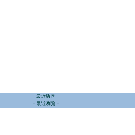
－最近版區－
－最近瀏覽－