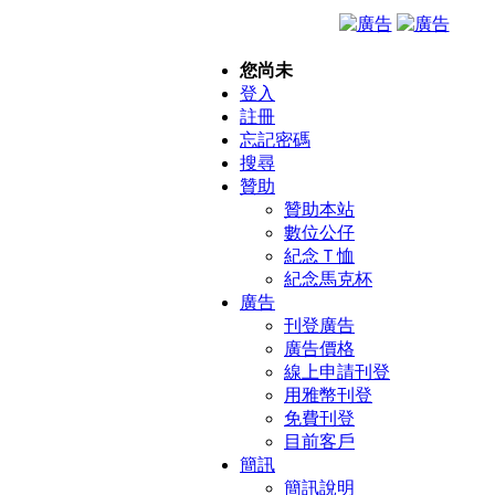
您尚未
登入
註冊
忘記密碼
搜尋
贊助
贊助本站
數位公仔
紀念Ｔ恤
紀念馬克杯
廣告
刊登廣告
廣告價格
線上申請刊登
用雅幣刊登
免費刊登
目前客戶
簡訊
簡訊說明