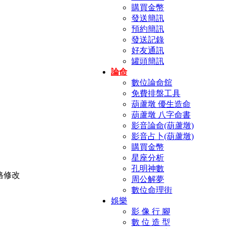
購買金幣
發送簡訊
預約簡訊
發送記錄
好友通訊
罐頭簡訊
論命
數位論命舘
免費排盤工具
葫蘆墩 優生造命
葫蘆墩 八字命書
影音論命(葫蘆墩)
影音占卜(葫蘆墩)
購買金幣
星座分析
孔明神數
周公解夢
數位命理街
娛樂
影 像 行 腳
數 位 造 型