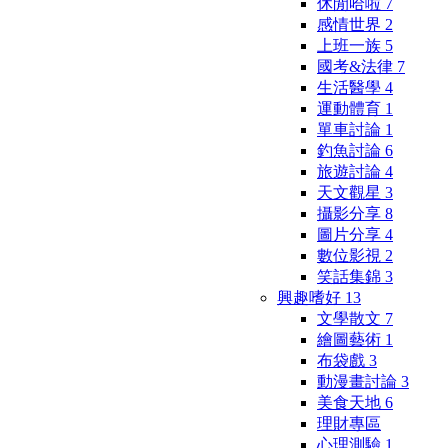
休閒哈啦
7
感情世界
2
上班一族
5
國考&法律
7
生活醫學
4
運動體育
1
單車討論
1
釣魚討論
6
旅遊討論
4
天文觀星
3
攝影分享
8
圖片分享
4
數位影視
2
笑話集錦
3
興趣嗜好
13
文學散文
7
繪圖藝術
1
布袋戲
3
動漫畫討論
3
美食天地
6
理財專區
心理測驗
1