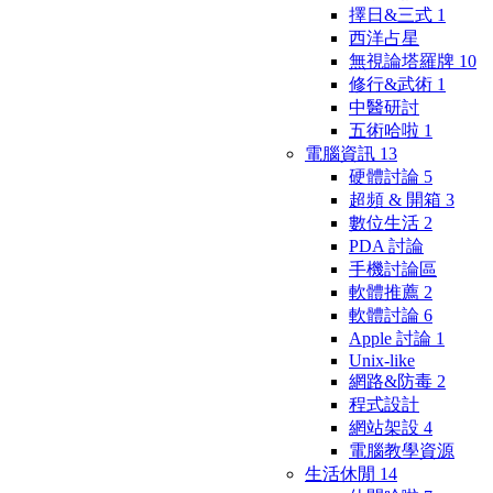
擇日&三式
1
西洋占星
無視論塔羅牌
10
修行&武術
1
中醫研討
五術哈啦
1
電腦資訊
13
硬體討論
5
超頻 & 開箱
3
數位生活
2
PDA 討論
手機討論區
軟體推薦
2
軟體討論
6
Apple 討論
1
Unix-like
網路&防毒
2
程式設計
網站架設
4
電腦教學資源
生活休閒
14