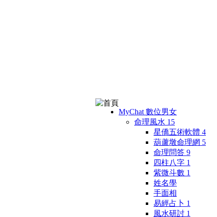
MyChat 數位男女
命理風水
15
星僑五術軟體
4
葫蘆墩命理網
5
命理問答
9
四柱八字
1
紫微斗數
1
姓名學
手面相
易經占卜
1
風水研討
1