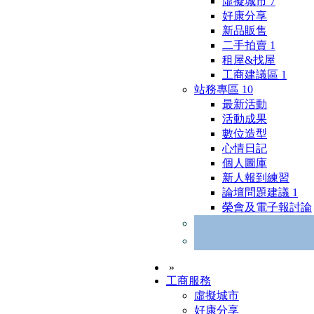
虛擬城市
7
好康分享
新品販售
二手拍賣
1
租屋&找屋
工商建議區
1
站務專區
10
最新活動
活動成果
數位造型
心情日記
個人圖庫
新人報到練習
論壇問題建議
1
榮會及電子報討論
»
工商服務
虛擬城市
好康分享