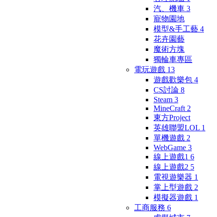
汽、機車
3
寵物園地
模型&手工藝
4
花卉園藝
魔術方塊
獨輪車專區
電玩遊戲
13
遊戲歡樂包
4
CS討論
8
Steam
3
MineCraft
2
東方Project
英雄聯盟LOL
1
單機遊戲
2
WebGame
3
線上遊戲1
6
線上遊戲2
5
電視遊樂器
1
掌上型遊戲
2
模擬器遊戲
1
工商服務
6