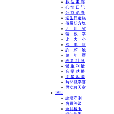
數 位 畫 廊
心 情 日 記
公 益 彩 券
送生日蛋糕
俄羅斯方塊
四 川 省
猜 數 字
比 大 小
泡 泡 龍
許 願 池
萬 年 曆
經 期 計 算
體 重 測 量
音 樂 點 播
衛 星 地 圖
時間戳字幕
男女聊天室
求助
論壇守則
會員等級
會員權限