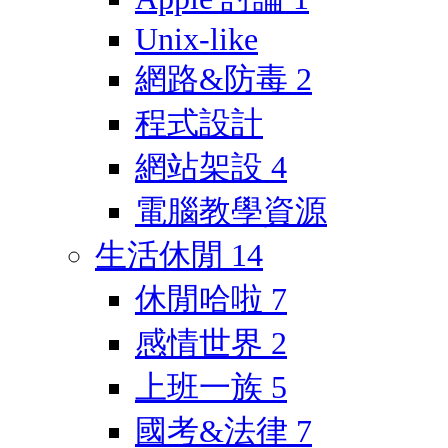
Unix-like
網路&防毒
2
程式設計
網站架設
4
電腦教學資源
生活休閒
14
休閒哈啦
7
感情世界
2
上班一族
5
國考&法律
7