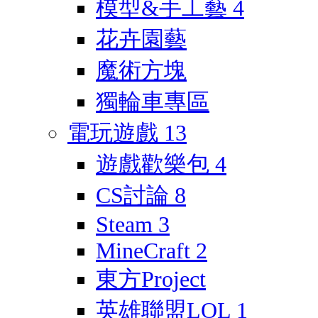
模型&手工藝
4
花卉園藝
魔術方塊
獨輪車專區
電玩遊戲
13
遊戲歡樂包
4
CS討論
8
Steam
3
MineCraft
2
東方Project
英雄聯盟LOL
1