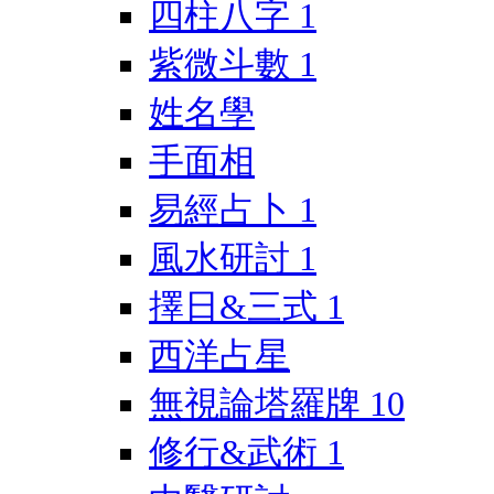
四柱八字
1
紫微斗數
1
姓名學
手面相
易經占卜
1
風水研討
1
擇日&三式
1
西洋占星
無視論塔羅牌
10
修行&武術
1