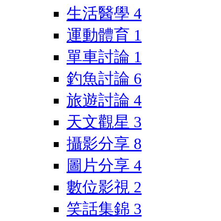
生活醫學
4
運動體育
1
單車討論
1
釣魚討論
6
旅遊討論
4
天文觀星
3
攝影分享
8
圖片分享
4
數位影視
2
笑話集錦
3