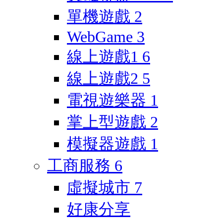
單機遊戲
2
WebGame
3
線上遊戲1
6
線上遊戲2
5
電視遊樂器
1
掌上型遊戲
2
模擬器遊戲
1
工商服務
6
虛擬城市
7
好康分享