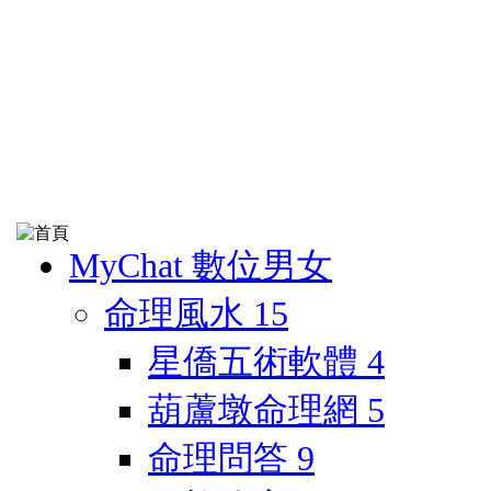
MyChat 數位男女
命理風水
15
星僑五術軟體
4
葫蘆墩命理網
5
命理問答
9