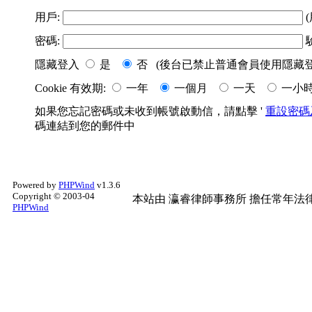
用戶:
(
密碼:
隱藏登入
是
否 (後台已禁止普通會員使用隱藏登
Cookie 有效期:
一年
一個月
一天
一小
如果您忘記密碼或未收到帳號啟動信，請點擊 '
重設密碼
碼連結到您的郵件中
Powered by
PHPWind
v1.3.6
Copyright © 2003-04
本站由
瀛睿律師事務所
擔任常年法律
PHPWind