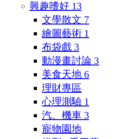
興趣嗜好
13
文學散文
7
繪圖藝術
1
布袋戲
3
動漫畫討論
3
美食天地
6
理財專區
心理測驗
1
汽、機車
3
寵物園地