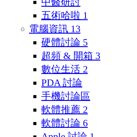
中醫研討
五術哈啦
1
電腦資訊
13
硬體討論
5
超頻 & 開箱
3
數位生活
2
PDA 討論
手機討論區
軟體推薦
2
軟體討論
6
Apple 討論
1