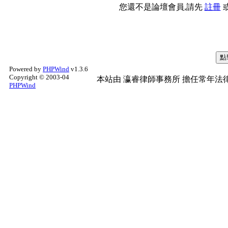
您還不是論壇會員,請先
註冊
Powered by
PHPWind
v1.3.6
Copyright © 2003-04
本站由
瀛睿律師事務所
擔任常年法律
PHPWind