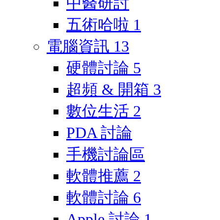
中醫研討
五術哈啦
1
電腦資訊
13
硬體討論
5
超頻 & 開箱
3
數位生活
2
PDA 討論
手機討論區
軟體推薦
2
軟體討論
6
Apple 討論
1