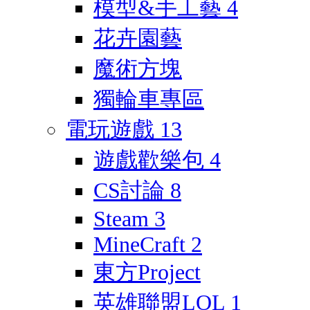
模型&手工藝
4
花卉園藝
魔術方塊
獨輪車專區
電玩遊戲
13
遊戲歡樂包
4
CS討論
8
Steam
3
MineCraft
2
東方Project
英雄聯盟LOL
1