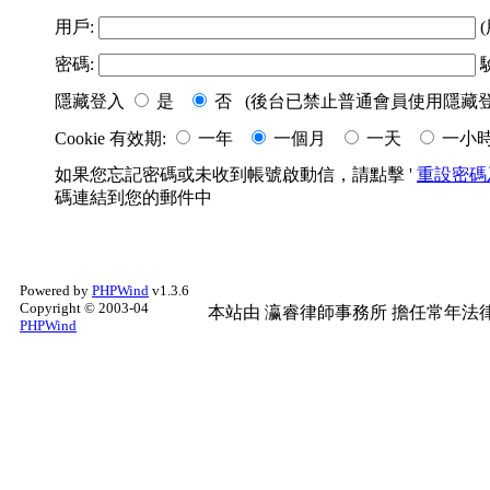
用戶:
(
密碼:
隱藏登入
是
否 (後台已禁止普通會員使用隱藏登
Cookie 有效期:
一年
一個月
一天
一小
如果您忘記密碼或未收到帳號啟動信，請點擊 '
重設密碼
碼連結到您的郵件中
Powered by
PHPWind
v1.3.6
Copyright © 2003-04
本站由
瀛睿律師事務所
擔任常年法律
PHPWind