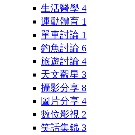
生活醫學
4
運動體育
1
單車討論
1
釣魚討論
6
旅遊討論
4
天文觀星
3
攝影分享
8
圖片分享
4
數位影視
2
笑話集錦
3