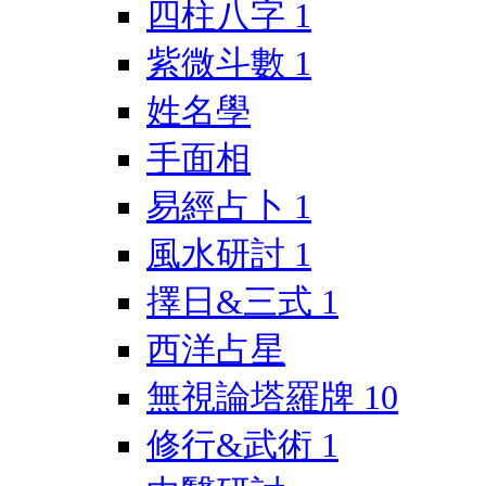
四柱八字
1
紫微斗數
1
姓名學
手面相
易經占卜
1
風水研討
1
擇日&三式
1
西洋占星
無視論塔羅牌
10
修行&武術
1