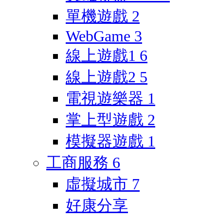
單機遊戲
2
WebGame
3
線上遊戲1
6
線上遊戲2
5
電視遊樂器
1
掌上型遊戲
2
模擬器遊戲
1
工商服務
6
虛擬城市
7
好康分享