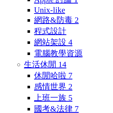
Unix-like
網路&防毒
2
程式設計
網站架設
4
電腦教學資源
生活休閒
14
休閒哈啦
7
感情世界
2
上班一族
5
國考&法律
7