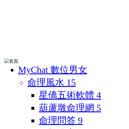
MyChat 數位男女
命理風水
15
星僑五術軟體
4
葫蘆墩命理網
5
命理問答
9