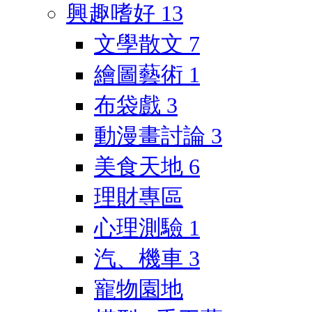
興趣嗜好
13
文學散文
7
繪圖藝術
1
布袋戲
3
動漫畫討論
3
美食天地
6
理財專區
心理測驗
1
汽、機車
3
寵物園地