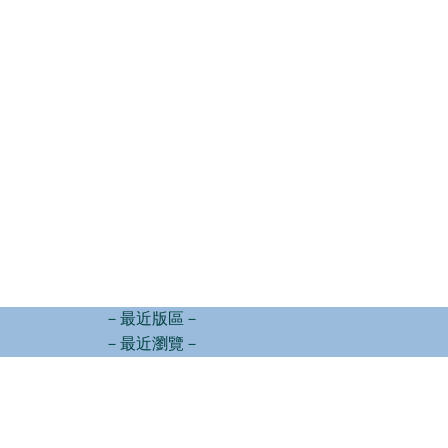
－最近版區－
－最近瀏覽－