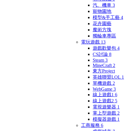
汽、機車
3
寵物園地
模型&手工藝
4
花卉園藝
魔術方塊
獨輪車專區
電玩遊戲
13
遊戲歡樂包
4
CS討論
8
Steam
3
MineCraft
2
東方Project
英雄聯盟LOL
1
單機遊戲
2
WebGame
3
線上遊戲1
6
線上遊戲2
5
電視遊樂器
1
掌上型遊戲
2
模擬器遊戲
1
工商服務
6