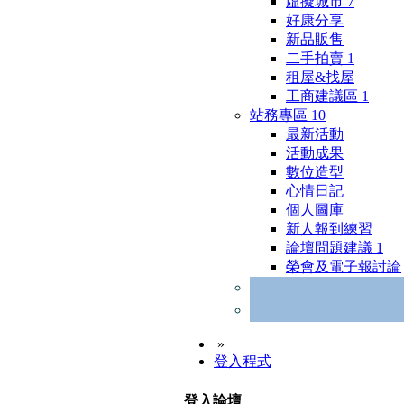
虛擬城市
7
好康分享
新品販售
二手拍賣
1
租屋&找屋
工商建議區
1
站務專區
10
最新活動
活動成果
數位造型
心情日記
個人圖庫
新人報到練習
論壇問題建議
1
榮會及電子報討論
»
登入程式
登入論壇