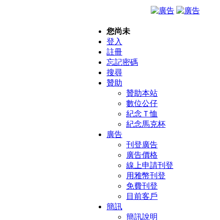
您尚未
登入
註冊
忘記密碼
搜尋
贊助
贊助本站
數位公仔
紀念Ｔ恤
紀念馬克杯
廣告
刊登廣告
廣告價格
線上申請刊登
用雅幣刊登
免費刊登
目前客戶
簡訊
簡訊說明