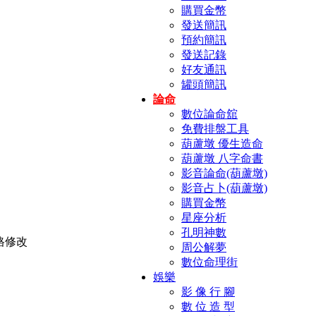
購買金幣
發送簡訊
預約簡訊
發送記錄
好友通訊
罐頭簡訊
論命
數位論命舘
免費排盤工具
葫蘆墩 優生造命
葫蘆墩 八字命書
影音論命(葫蘆墩)
影音占卜(葫蘆墩)
購買金幣
星座分析
孔明神數
周公解夢
數位命理街
娛樂
影 像 行 腳
數 位 造 型