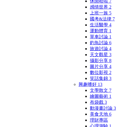
休閒哈啦
7
感情世界
2
上班一族
5
國考&法律
7
生活醫學
4
運動體育
1
單車討論
1
釣魚討論
6
旅遊討論
4
天文觀星
3
攝影分享
8
圖片分享
4
數位影視
2
笑話集錦
3
興趣嗜好
13
文學散文
7
繪圖藝術
1
布袋戲
3
動漫畫討論
3
美食天地
6
理財專區
心理測驗
1