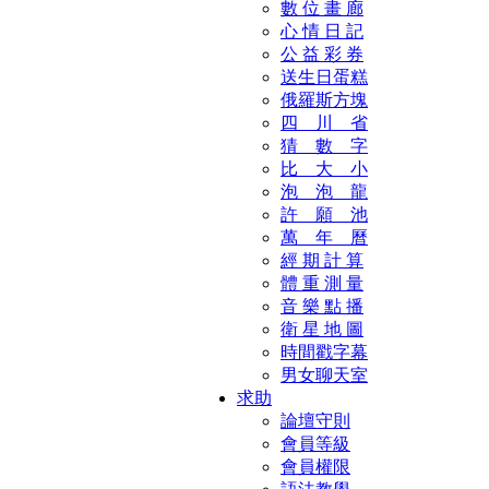
數 位 畫 廊
心 情 日 記
公 益 彩 券
送生日蛋糕
俄羅斯方塊
四 川 省
猜 數 字
比 大 小
泡 泡 龍
許 願 池
萬 年 曆
經 期 計 算
體 重 測 量
音 樂 點 播
衛 星 地 圖
時間戳字幕
男女聊天室
求助
論壇守則
會員等級
會員權限