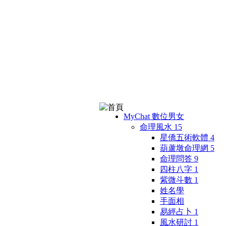
MyChat 數位男女
命理風水
15
星僑五術軟體
4
葫蘆墩命理網
5
命理問答
9
四柱八字
1
紫微斗數
1
姓名學
手面相
易經占卜
1
風水研討
1