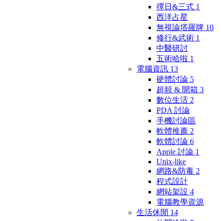
擇日&三式
1
西洋占星
無視論塔羅牌
10
修行&武術
1
中醫研討
五術哈啦
1
電腦資訊
13
硬體討論
5
超頻 & 開箱
3
數位生活
2
PDA 討論
手機討論區
軟體推薦
2
軟體討論
6
Apple 討論
1
Unix-like
網路&防毒
2
程式設計
網站架設
4
電腦教學資源
生活休閒
14