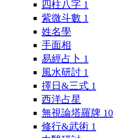
四柱八字
1
紫微斗數
1
姓名學
手面相
易經占卜
1
風水研討
1
擇日&三式
1
西洋占星
無視論塔羅牌
10
修行&武術
1