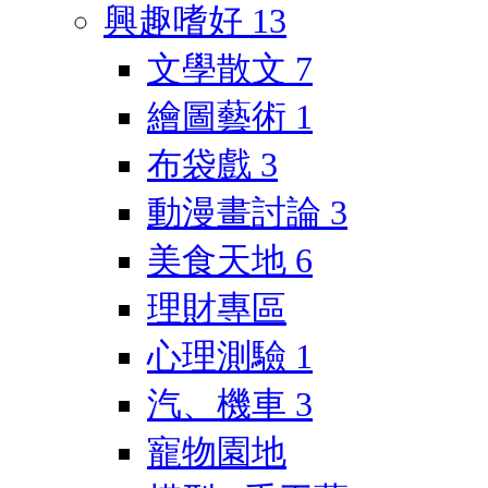
興趣嗜好
13
文學散文
7
繪圖藝術
1
布袋戲
3
動漫畫討論
3
美食天地
6
理財專區
心理測驗
1
汽、機車
3
寵物園地