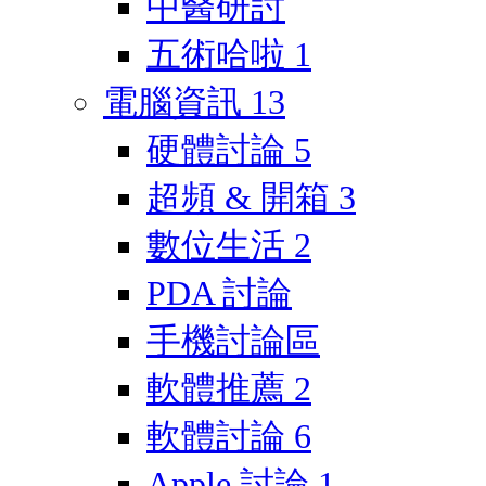
中醫研討
五術哈啦
1
電腦資訊
13
硬體討論
5
超頻 & 開箱
3
數位生活
2
PDA 討論
手機討論區
軟體推薦
2
軟體討論
6
Apple 討論
1