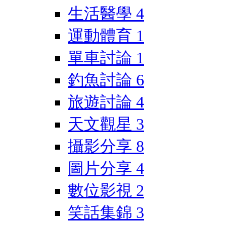
生活醫學
4
運動體育
1
單車討論
1
釣魚討論
6
旅遊討論
4
天文觀星
3
攝影分享
8
圖片分享
4
數位影視
2
笑話集錦
3