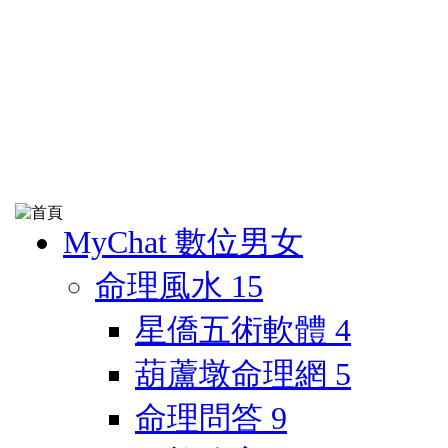
MyChat 數位男女
命理風水
15
星僑五術軟體
4
葫蘆墩命理網
5
命理問答
9