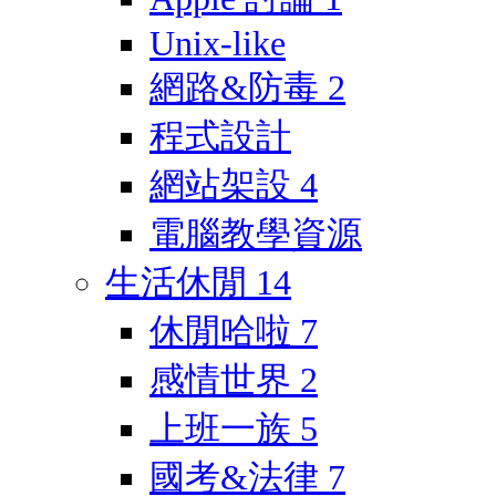
Unix-like
網路&防毒
2
程式設計
網站架設
4
電腦教學資源
生活休閒
14
休閒哈啦
7
感情世界
2
上班一族
5
國考&法律
7