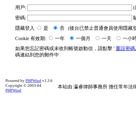
用戶:
(
密碼:
隱藏登入
是
否 (後台已禁止普通會員使用隱藏登
Cookie 有效期:
一年
一個月
一天
一小
如果您忘記密碼或未收到帳號啟動信，請點擊 '
重設密碼
碼連結到您的郵件中
Powered by
PHPWind
v1.3.6
Copyright © 2003-04
本站由
瀛睿律師事務所
擔任常年法律
PHPWind