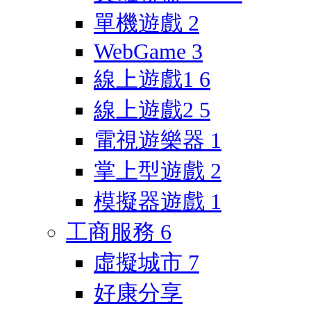
單機遊戲
2
WebGame
3
線上遊戲1
6
線上遊戲2
5
電視遊樂器
1
掌上型遊戲
2
模擬器遊戲
1
工商服務
6
虛擬城市
7
好康分享