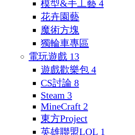
模型&手工藝
4
花卉園藝
魔術方塊
獨輪車專區
電玩遊戲
13
遊戲歡樂包
4
CS討論
8
Steam
3
MineCraft
2
東方Project
英雄聯盟LOL
1