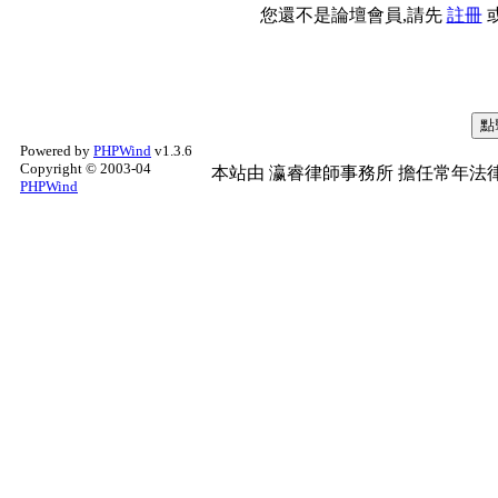
您還不是論壇會員,請先
註冊
Powered by
PHPWind
v1.3.6
Copyright © 2003-04
本站由
瀛睿律師事務所
擔任常年法律
PHPWind