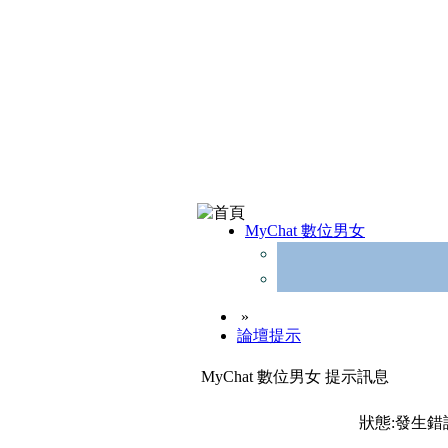
MyChat 數位男女
»
論壇提示
MyChat 數位男女 提示訊息
狀態:發生錯誤