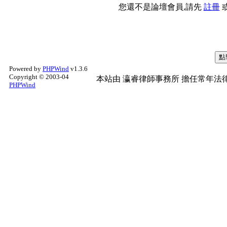
您還不是論壇會員,請先
註冊
Powered by
PHPWind
v1.3.6
Copyright © 2003-04
本站由
瀛睿律師事務所
擔任常年法律
PHPWind