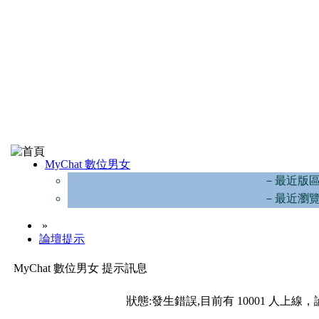
MyChat 數位男女
－最近版
－最近瀏
»
論壇提示
MyChat 數位男女 提示訊息
狀態:發生錯誤,目前有 10001 人上線