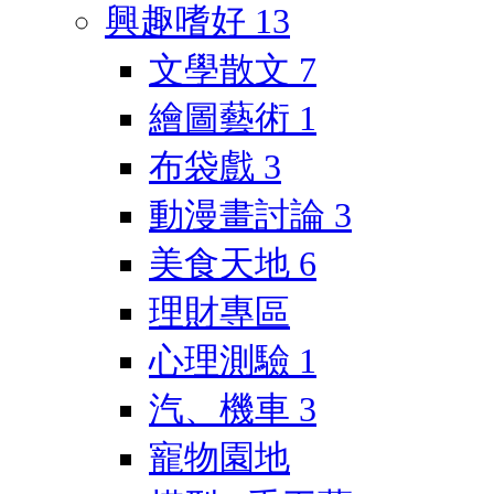
興趣嗜好
13
文學散文
7
繪圖藝術
1
布袋戲
3
動漫畫討論
3
美食天地
6
理財專區
心理測驗
1
汽、機車
3
寵物園地