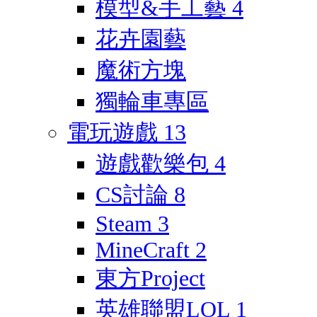
模型&手工藝
4
花卉園藝
魔術方塊
獨輪車專區
電玩遊戲
13
遊戲歡樂包
4
CS討論
8
Steam
3
MineCraft
2
東方Project
英雄聯盟LOL
1