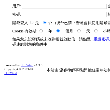
用戶:
(
密碼:
隱藏登入
是
否 (後台已禁止普通會員使用隱藏登
Cookie 有效期:
一年
一個月
一天
一小
如果您忘記密碼或未收到帳號啟動信，請點擊 '
重設密碼
碼連結到您的郵件中
Powered by
PHPWind
v1.3.6
Copyright © 2003-04
本站由
瀛睿律師事務所
擔任常年法律
PHPWind