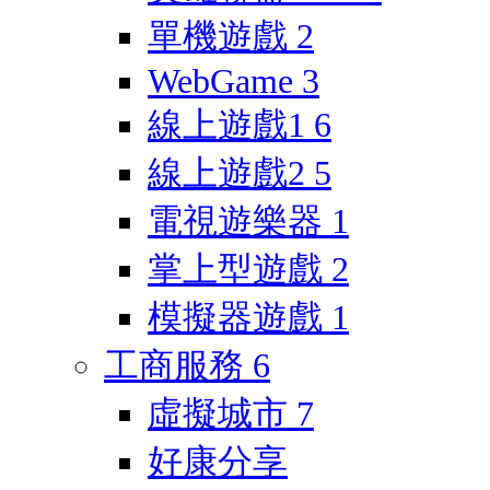
單機遊戲
2
WebGame
3
線上遊戲1
6
線上遊戲2
5
電視遊樂器
1
掌上型遊戲
2
模擬器遊戲
1
工商服務
6
虛擬城市
7
好康分享