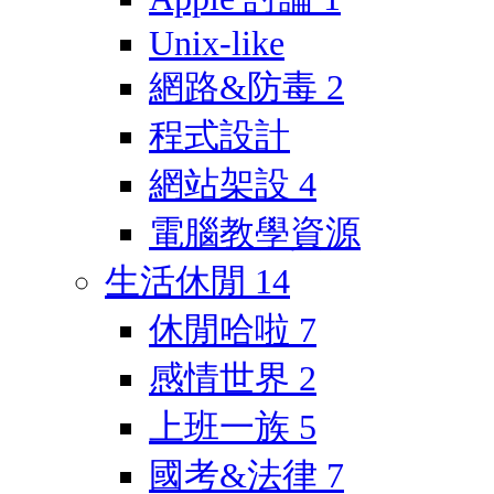
Unix-like
網路&防毒
2
程式設計
網站架設
4
電腦教學資源
生活休閒
14
休閒哈啦
7
感情世界
2
上班一族
5
國考&法律
7