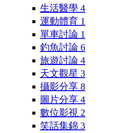
生活醫學
4
運動體育
1
單車討論
1
釣魚討論
6
旅遊討論
4
天文觀星
3
攝影分享
8
圖片分享
4
數位影視
2
笑話集錦
3