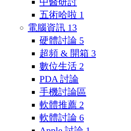
中醫研討
五術哈啦
1
電腦資訊
13
硬體討論
5
超頻 & 開箱
3
數位生活
2
PDA 討論
手機討論區
軟體推薦
2
軟體討論
6
Apple 討論
1