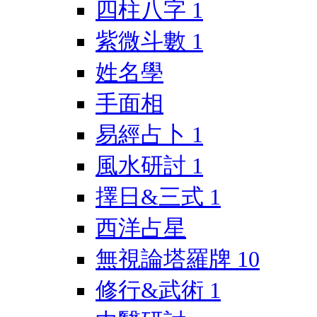
四柱八字
1
紫微斗數
1
姓名學
手面相
易經占卜
1
風水研討
1
擇日&三式
1
西洋占星
無視論塔羅牌
10
修行&武術
1