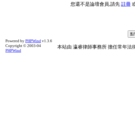
您還不是論壇會員,請先
註冊
Powered by
PHPWind
v1.3.6
Copyright © 2003-04
本站由
瀛睿律師事務所
擔任常年法律
PHPWind