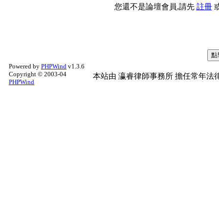
您還不是論壇會員,請先
註冊
Powered by
PHPWind
v1.3.6
Copyright © 2003-04
本站由
瀛睿律師事務所
擔任常年法律
PHPWind