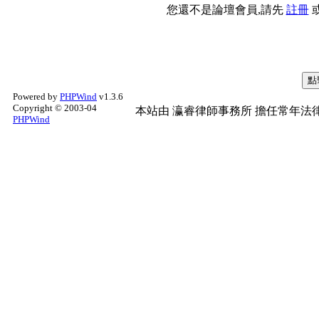
您還不是論壇會員,請先
註冊
Powered by
PHPWind
v1.3.6
Copyright © 2003-04
本站由
瀛睿律師事務所
擔任常年法律
PHPWind