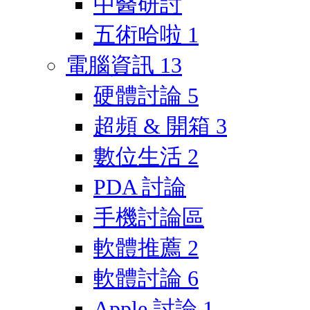
中醫研討
五術哈啦
1
電腦資訊
13
硬體討論
5
超頻 & 開箱
3
數位生活
2
PDA 討論
手機討論區
軟體推薦
2
軟體討論
6
Apple 討論
1