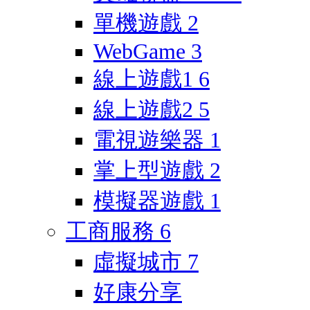
單機遊戲
2
WebGame
3
線上遊戲1
6
線上遊戲2
5
電視遊樂器
1
掌上型遊戲
2
模擬器遊戲
1
工商服務
6
虛擬城市
7
好康分享