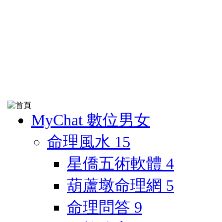
MyChat 數位男女
命理風水
15
星僑五術軟體
4
葫蘆墩命理網
5
命理問答
9