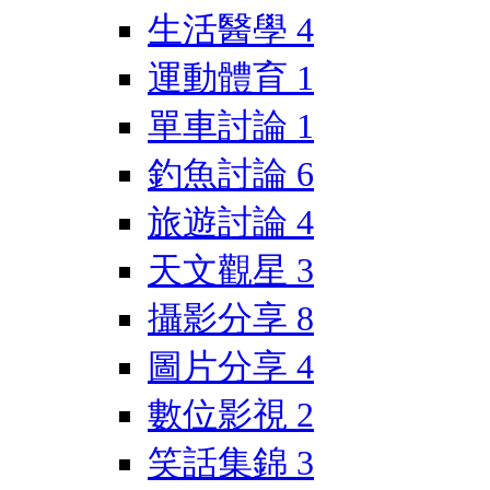
生活醫學
4
運動體育
1
單車討論
1
釣魚討論
6
旅遊討論
4
天文觀星
3
攝影分享
8
圖片分享
4
數位影視
2
笑話集錦
3