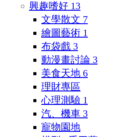
興趣嗜好
13
文學散文
7
繪圖藝術
1
布袋戲
3
動漫畫討論
3
美食天地
6
理財專區
心理測驗
1
汽、機車
3
寵物園地