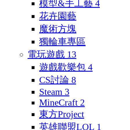
模型&手工藝
4
花卉園藝
魔術方塊
獨輪車專區
電玩遊戲
13
遊戲歡樂包
4
CS討論
8
Steam
3
MineCraft
2
東方Project
英雄聯盟LOL
1