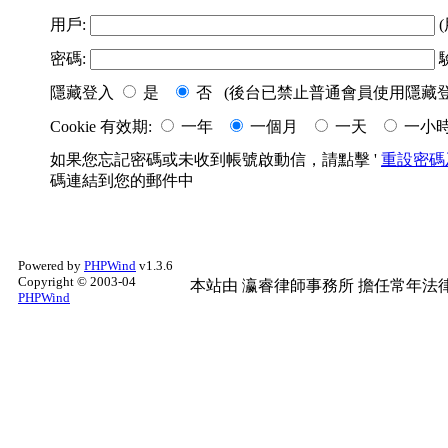
用戶:
(
密碼:
隱藏登入
是
否 (後台已禁止普通會員使用隱藏登
Cookie 有效期:
一年
一個月
一天
一小
如果您忘記密碼或未收到帳號啟動信，請點擊 '
重設密碼
碼連結到您的郵件中
Powered by
PHPWind
v1.3.6
Copyright © 2003-04
本站由
瀛睿律師事務所
擔任常年法律
PHPWind