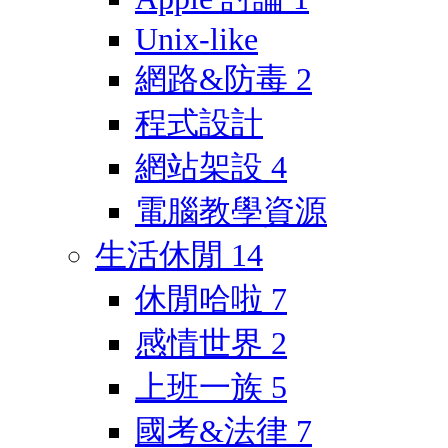
Unix-like
網路&防毒
2
程式設計
網站架設
4
電腦教學資源
生活休閒
14
休閒哈啦
7
感情世界
2
上班一族
5
國考&法律
7