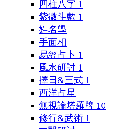
四柱八字
1
紫微斗數
1
姓名學
手面相
易經占卜
1
風水研討
1
擇日&三式
1
西洋占星
無視論塔羅牌
10
修行&武術
1