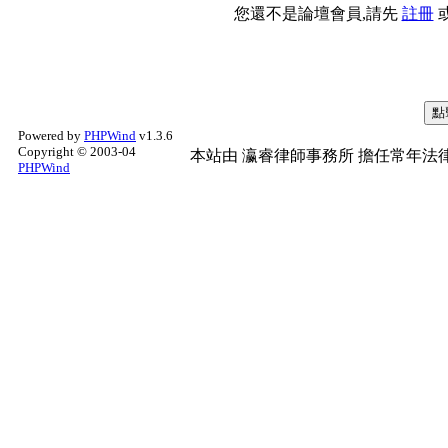
您還不是論壇會員,請先
註冊
Powered by
PHPWind
v1.3.6
Copyright © 2003-04
本站由
瀛睿律師事務所
擔任常年法律
PHPWind