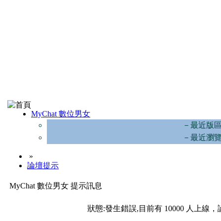
MyChat 數位男女
－最近版
－最近瀏
»
論壇提示
MyChat 數位男女 提示訊息
狀態:發生錯誤,目前有 10000 人上線