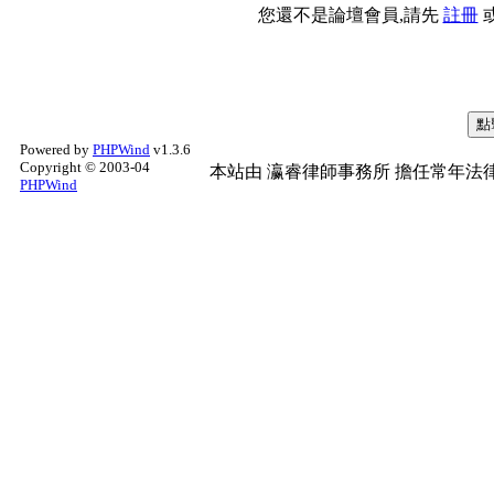
您還不是論壇會員,請先
註冊
Powered by
PHPWind
v1.3.6
Copyright © 2003-04
本站由
瀛睿律師事務所
擔任常年法律
PHPWind