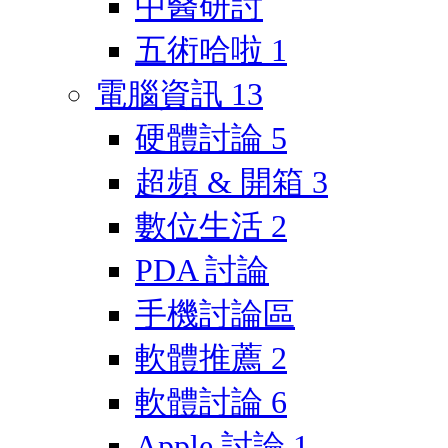
中醫研討
五術哈啦
1
電腦資訊
13
硬體討論
5
超頻 & 開箱
3
數位生活
2
PDA 討論
手機討論區
軟體推薦
2
軟體討論
6
Apple 討論
1