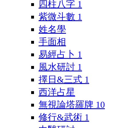
四柱八字
1
紫微斗數
1
姓名學
手面相
易經占卜
1
風水研討
1
擇日&三式
1
西洋占星
無視論塔羅牌
10
修行&武術
1