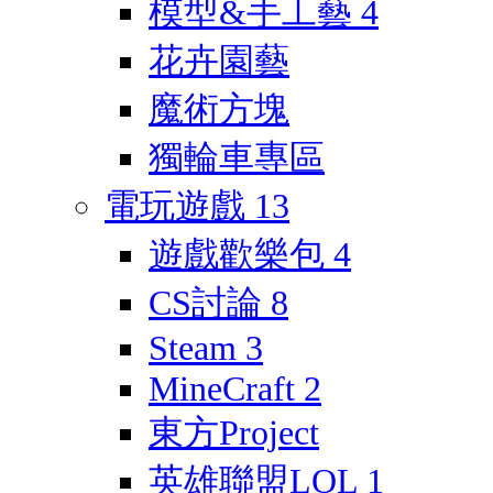
模型&手工藝
4
花卉園藝
魔術方塊
獨輪車專區
電玩遊戲
13
遊戲歡樂包
4
CS討論
8
Steam
3
MineCraft
2
東方Project
英雄聯盟LOL
1