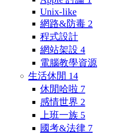
Unix-like
網路&防毒
2
程式設計
網站架設
4
電腦教學資源
生活休閒
14
休閒哈啦
7
感情世界
2
上班一族
5
國考&法律
7