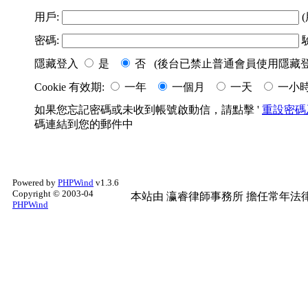
用戶:
(
密碼:
隱藏登入
是
否 (後台已禁止普通會員使用隱藏登
Cookie 有效期:
一年
一個月
一天
一小
如果您忘記密碼或未收到帳號啟動信，請點擊 '
重設密碼
碼連結到您的郵件中
Powered by
PHPWind
v1.3.6
Copyright © 2003-04
本站由
瀛睿律師事務所
擔任常年法律
PHPWind