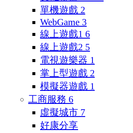
單機遊戲
2
WebGame
3
線上遊戲1
6
線上遊戲2
5
電視遊樂器
1
掌上型遊戲
2
模擬器遊戲
1
工商服務
6
虛擬城市
7
好康分享