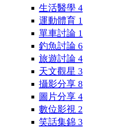
生活醫學
4
運動體育
1
單車討論
1
釣魚討論
6
旅遊討論
4
天文觀星
3
攝影分享
8
圖片分享
4
數位影視
2
笑話集錦
3