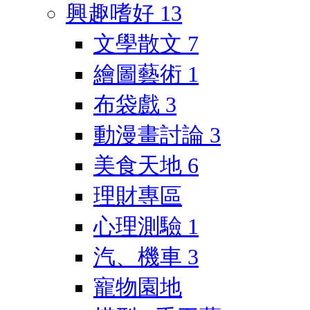
興趣嗜好
13
文學散文
7
繪圖藝術
1
布袋戲
3
動漫畫討論
3
美食天地
6
理財專區
心理測驗
1
汽、機車
3
寵物園地