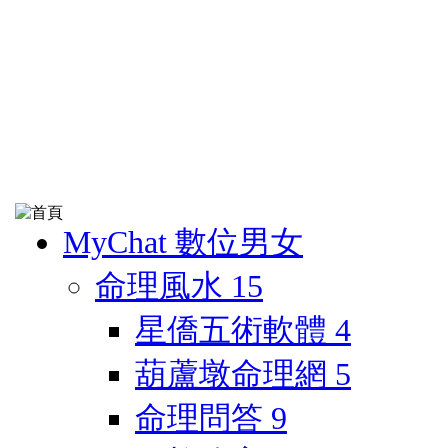
MyChat 數位男女
命理風水
15
星僑五術軟體
4
葫蘆墩命理網
5
命理問答
9