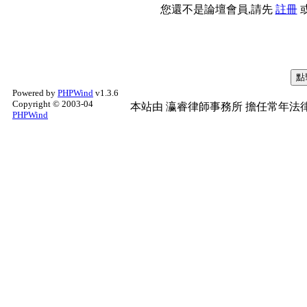
您還不是論壇會員,請先
註冊
Powered by
PHPWind
v1.3.6
Copyright © 2003-04
本站由
瀛睿律師事務所
擔任常年法律
PHPWind