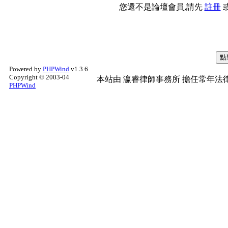
您還不是論壇會員,請先
註冊
Powered by
PHPWind
v1.3.6
Copyright © 2003-04
本站由
瀛睿律師事務所
擔任常年法律
PHPWind