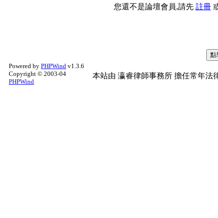
您還不是論壇會員,請先
註冊
Powered by
PHPWind
v1.3.6
Copyright © 2003-04
本站由
瀛睿律師事務所
擔任常年法律
PHPWind