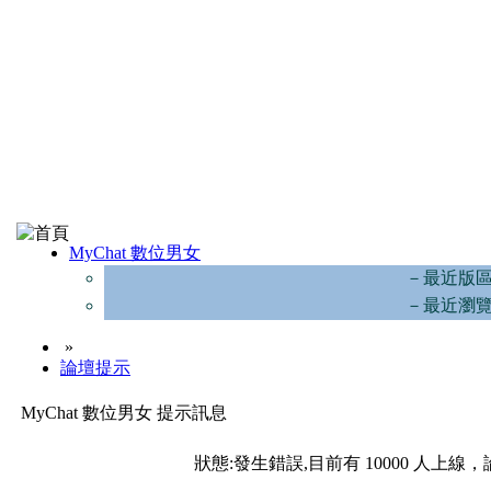
MyChat 數位男女
－最近版
－最近瀏
»
論壇提示
MyChat 數位男女 提示訊息
狀態:發生錯誤,目前有 10000 人上線