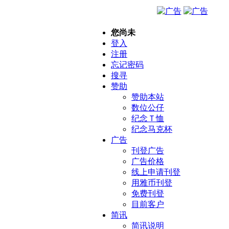
您尚未
登入
注册
忘记密码
搜寻
赞助
赞助本站
数位公仔
纪念Ｔ恤
纪念马克杯
广告
刊登广告
广告价格
线上申请刊登
用雅币刊登
免费刊登
目前客户
简讯
简讯说明