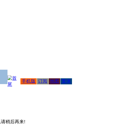
手机版
订阅
地图
繁体
 ,请稍后再来!