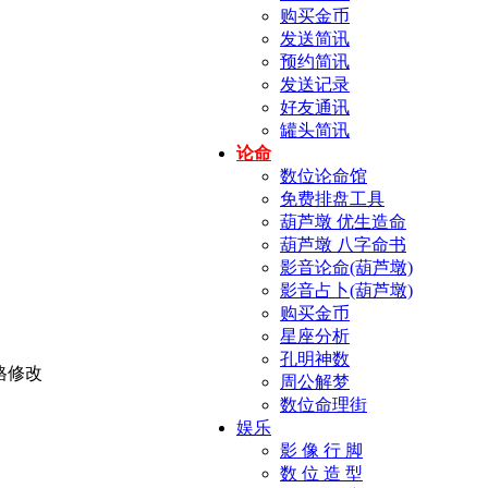
购买金币
发送简讯
预约简讯
发送记录
好友通讯
罐头简讯
论命
数位论命馆
免费排盘工具
葫芦墩 优生造命
葫芦墩 八字命书
影音论命(葫芦墩)
影音占卜(葫芦墩)
购买金币
星座分析
孔明神数
周公解梦
数位命理街
娱乐
影 像 行 脚
数 位 造 型