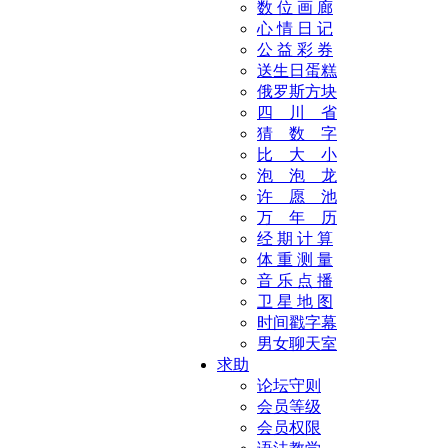
数 位 画 廊
心 情 日 记
公 益 彩 券
送生日蛋糕
俄罗斯方块
四 川 省
猜 数 字
比 大 小
泡 泡 龙
许 愿 池
万 年 历
经 期 计 算
体 重 测 量
音 乐 点 播
卫 星 地 图
时间戳字幕
男女聊天室
求助
论坛守则
会员等级
会员权限