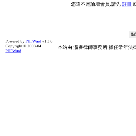
您還不是論壇會員,請先
註冊
Powered by
PHPWind
v1.3.6
Copyright © 2003-04
本站由
瀛睿律師事務所
擔任常年法律
PHPWind