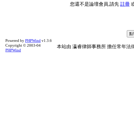
您還不是論壇會員,請先
註冊
Powered by
PHPWind
v1.3.6
Copyright © 2003-04
本站由
瀛睿律師事務所
擔任常年法律
PHPWind