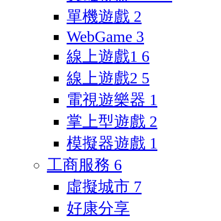
單機遊戲
2
WebGame
3
線上遊戲1
6
線上遊戲2
5
電視遊樂器
1
掌上型遊戲
2
模擬器遊戲
1
工商服務
6
虛擬城市
7
好康分享