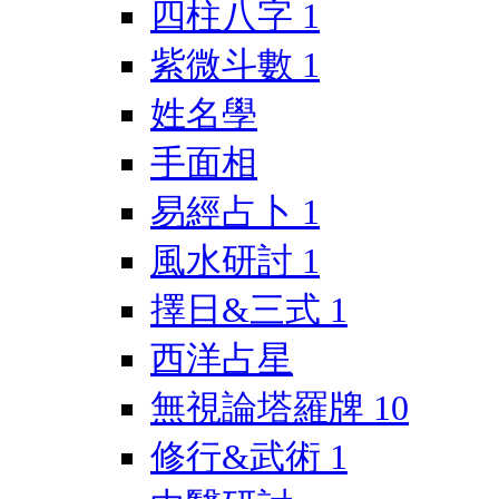
四柱八字
1
紫微斗數
1
姓名學
手面相
易經占卜
1
風水研討
1
擇日&三式
1
西洋占星
無視論塔羅牌
10
修行&武術
1