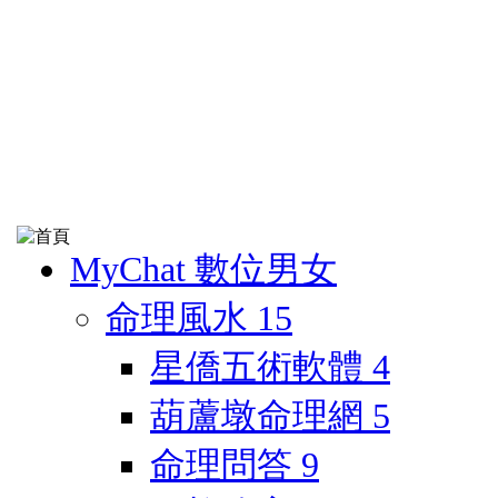
MyChat 數位男女
命理風水
15
星僑五術軟體
4
葫蘆墩命理網
5
命理問答
9