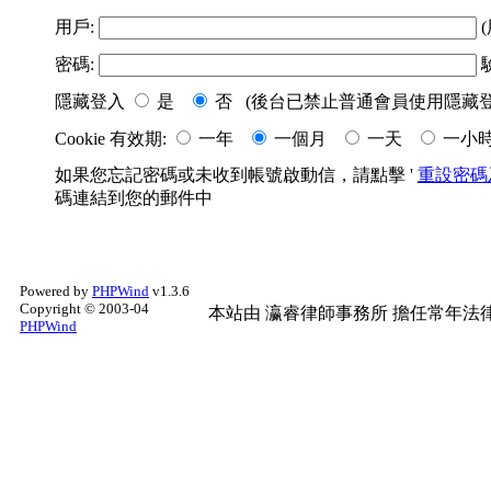
用戶:
(
密碼:
隱藏登入
是
否 (後台已禁止普通會員使用隱藏登
Cookie 有效期:
一年
一個月
一天
一小
如果您忘記密碼或未收到帳號啟動信，請點擊 '
重設密碼
碼連結到您的郵件中
Powered by
PHPWind
v1.3.6
Copyright © 2003-04
本站由
瀛睿律師事務所
擔任常年法律
PHPWind