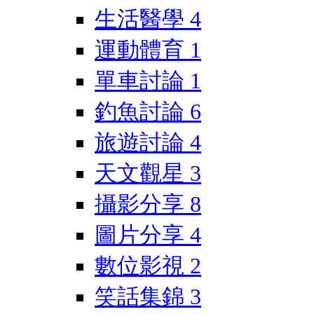
生活醫學
4
運動體育
1
單車討論
1
釣魚討論
6
旅遊討論
4
天文觀星
3
攝影分享
8
圖片分享
4
數位影視
2
笑話集錦
3