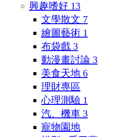
興趣嗜好
13
文學散文
7
繪圖藝術
1
布袋戲
3
動漫畫討論
3
美食天地
6
理財專區
心理測驗
1
汽、機車
3
寵物園地