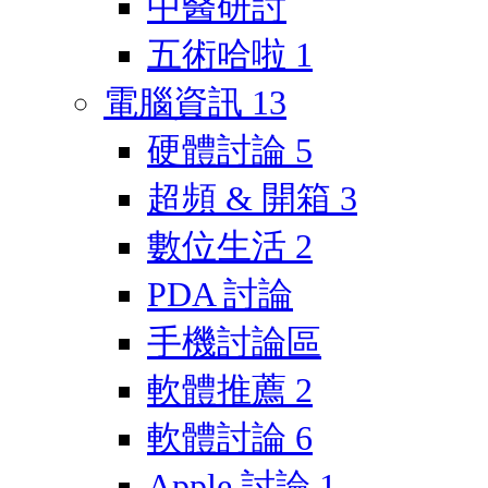
中醫研討
五術哈啦
1
電腦資訊
13
硬體討論
5
超頻 & 開箱
3
數位生活
2
PDA 討論
手機討論區
軟體推薦
2
軟體討論
6
Apple 討論
1