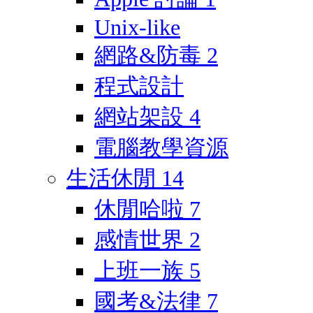
Unix-like
網路&防毒
2
程式設計
網站架設
4
電腦教學資源
生活休閒
14
休閒哈啦
7
感情世界
2
上班一族
5
國考&法律
7