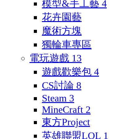
模型&手工藝
4
花卉園藝
魔術方塊
獨輪車專區
電玩遊戲
13
遊戲歡樂包
4
CS討論
8
Steam
3
MineCraft
2
東方Project
英雄聯盟LOL
1