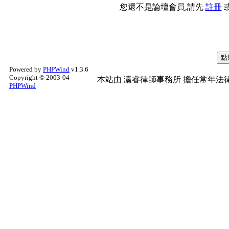
您還不是論壇會員,請先
註冊
Powered by
PHPWind
v1.3.6
Copyright © 2003-04
本站由
瀛睿律師事務所
擔任常年法律
PHPWind