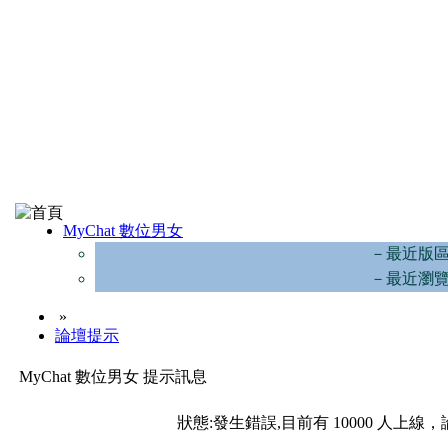
MyChat 數位男女
－最近版
－最近瀏
»
論壇提示
MyChat 數位男女 提示訊息
狀態:發生錯誤,目前有 10000 人上線