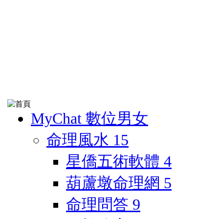
MyChat 數位男女
命理風水
15
星僑五術軟體
4
葫蘆墩命理網
5
命理問答
9