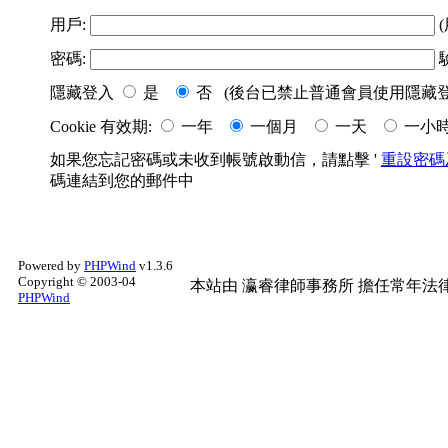
用戶:
(
密碼:
隱藏登入
是
否 (後台已禁止普通會員使用隱藏登
Cookie 有效期:
一年
一個月
一天
一小
如果您忘記密碼或未收到帳號啟動信，請點擊 '
重設密碼
碼連結到您的郵件中
Powered by
PHPWind
v1.3.6
Copyright © 2003-04
本站由
瀛睿律師事務所
擔任常年法律
PHPWind