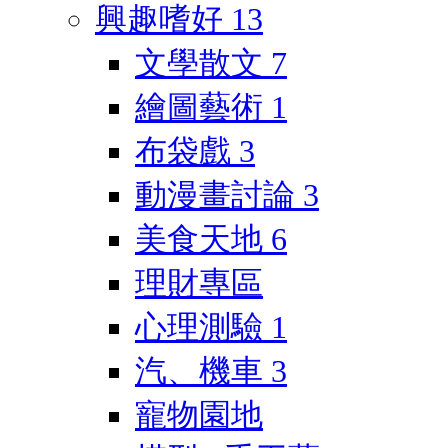
興趣嗜好
13
文學散文
7
繪圖藝術
1
布袋戲
3
動漫畫討論
3
美食天地
6
理財專區
心理測驗
1
汽、機車
3
寵物園地