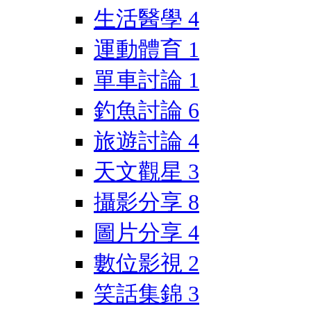
生活醫學
4
運動體育
1
單車討論
1
釣魚討論
6
旅遊討論
4
天文觀星
3
攝影分享
8
圖片分享
4
數位影視
2
笑話集錦
3