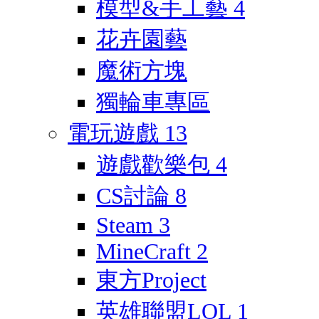
模型&手工藝
4
花卉園藝
魔術方塊
獨輪車專區
電玩遊戲
13
遊戲歡樂包
4
CS討論
8
Steam
3
MineCraft
2
東方Project
英雄聯盟LOL
1