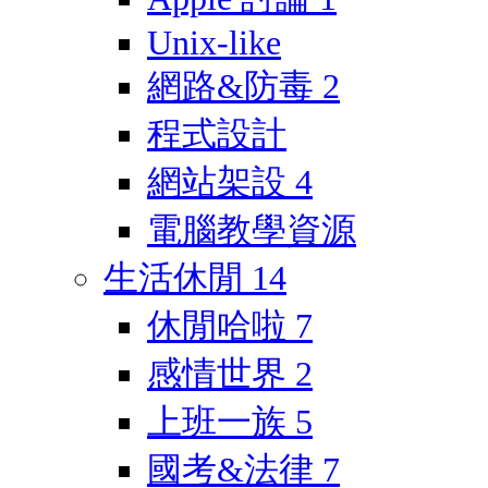
Unix-like
網路&防毒
2
程式設計
網站架設
4
電腦教學資源
生活休閒
14
休閒哈啦
7
感情世界
2
上班一族
5
國考&法律
7