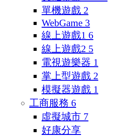
單機遊戲
2
WebGame
3
線上遊戲1
6
線上遊戲2
5
電視遊樂器
1
掌上型遊戲
2
模擬器遊戲
1
工商服務
6
虛擬城市
7
好康分享