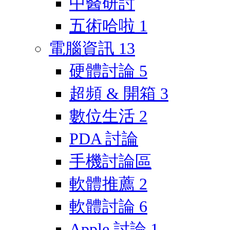
中醫研討
五術哈啦
1
電腦資訊
13
硬體討論
5
超頻 & 開箱
3
數位生活
2
PDA 討論
手機討論區
軟體推薦
2
軟體討論
6
Apple 討論
1