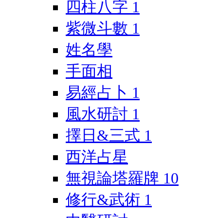
四柱八字
1
紫微斗數
1
姓名學
手面相
易經占卜
1
風水研討
1
擇日&三式
1
西洋占星
無視論塔羅牌
10
修行&武術
1