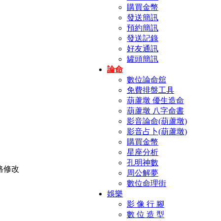
購買金幣
發送簡訊
預約簡訊
發送記錄
好友通訊
罐頭簡訊
論命
數位論命舘
免費排盤工具
葫蘆墩 優生造命
葫蘆墩 八字命書
影音論命(葫蘆墩)
影音占卜(葫蘆墩)
購買金幣
星座分析
孔明神數
周公解夢
數位命理街
娛樂
影 像 行 腳
數 位 造 型