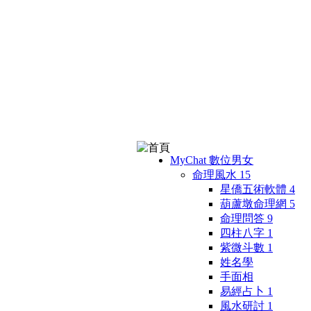
MyChat 數位男女
命理風水
15
星僑五術軟體
4
葫蘆墩命理網
5
命理問答
9
四柱八字
1
紫微斗數
1
姓名學
手面相
易經占卜
1
風水研討
1