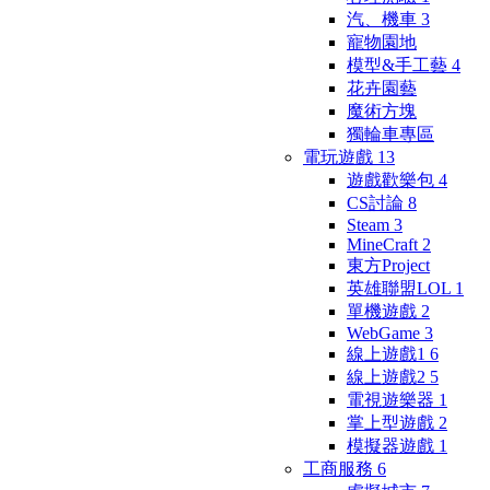
汽、機車
3
寵物園地
模型&手工藝
4
花卉園藝
魔術方塊
獨輪車專區
電玩遊戲
13
遊戲歡樂包
4
CS討論
8
Steam
3
MineCraft
2
東方Project
英雄聯盟LOL
1
單機遊戲
2
WebGame
3
線上遊戲1
6
線上遊戲2
5
電視遊樂器
1
掌上型遊戲
2
模擬器遊戲
1
工商服務
6