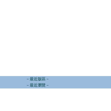
－最近版區－
－最近瀏覽－