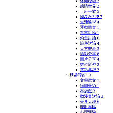
休閒哈啦
7
感情世界
2
上班一族
5
國考&法律
7
生活醫學
4
運動體育
1
單車討論
1
釣魚討論
6
旅遊討論
4
天文觀星
3
攝影分享
8
圖片分享
4
數位影視
2
笑話集錦
3
興趣嗜好
13
文學散文
7
繪圖藝術
1
布袋戲
3
動漫畫討論
3
美食天地
6
理財專區
心理測驗
1