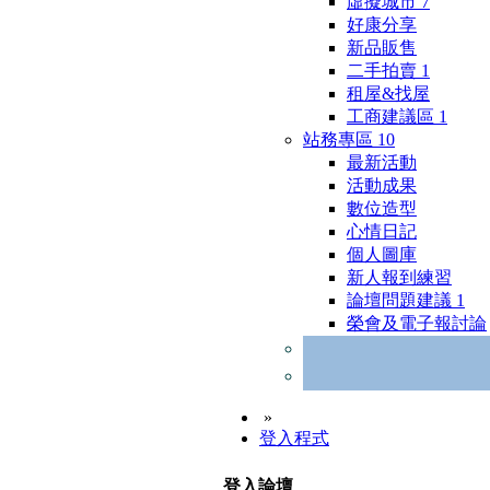
虛擬城市
7
好康分享
新品販售
二手拍賣
1
租屋&找屋
工商建議區
1
站務專區
10
最新活動
活動成果
數位造型
心情日記
個人圖庫
新人報到練習
論壇問題建議
1
榮會及電子報討論
»
登入程式
登入論壇