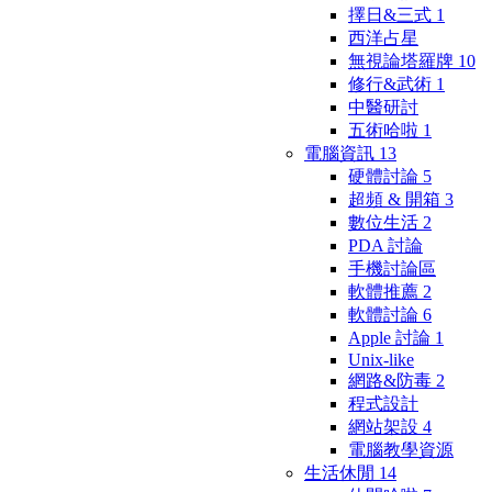
擇日&三式
1
西洋占星
無視論塔羅牌
10
修行&武術
1
中醫研討
五術哈啦
1
電腦資訊
13
硬體討論
5
超頻 & 開箱
3
數位生活
2
PDA 討論
手機討論區
軟體推薦
2
軟體討論
6
Apple 討論
1
Unix-like
網路&防毒
2
程式設計
網站架設
4
電腦教學資源
生活休閒
14