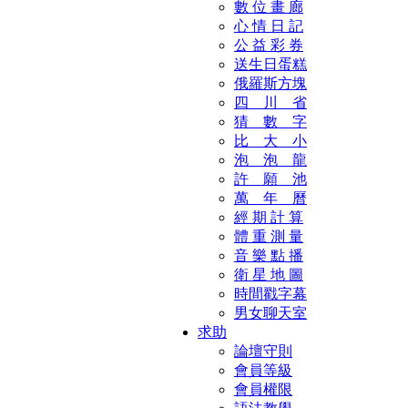
數 位 畫 廊
心 情 日 記
公 益 彩 券
送生日蛋糕
俄羅斯方塊
四 川 省
猜 數 字
比 大 小
泡 泡 龍
許 願 池
萬 年 曆
經 期 計 算
體 重 測 量
音 樂 點 播
衛 星 地 圖
時間戳字幕
男女聊天室
求助
論壇守則
會員等級
會員權限