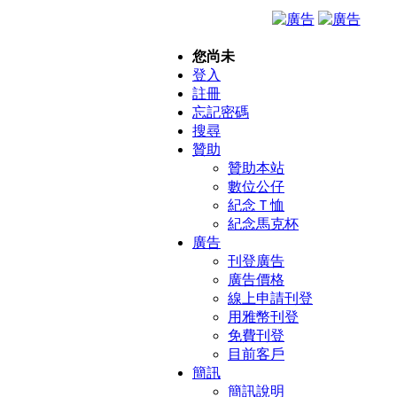
您尚未
登入
註冊
忘記密碼
搜尋
贊助
贊助本站
數位公仔
紀念Ｔ恤
紀念馬克杯
廣告
刊登廣告
廣告價格
線上申請刊登
用雅幣刊登
免費刊登
目前客戶
簡訊
簡訊說明