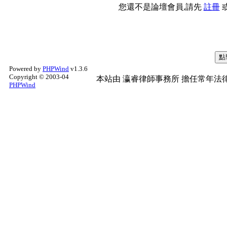
您還不是論壇會員,請先
註冊
Powered by
PHPWind
v1.3.6
Copyright © 2003-04
本站由
瀛睿律師事務所
擔任常年法律
PHPWind