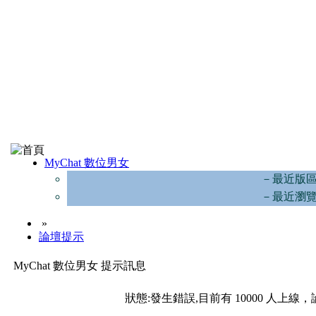
MyChat 數位男女
－最近版
－最近瀏
»
論壇提示
MyChat 數位男女 提示訊息
狀態:發生錯誤,目前有 10000 人上線