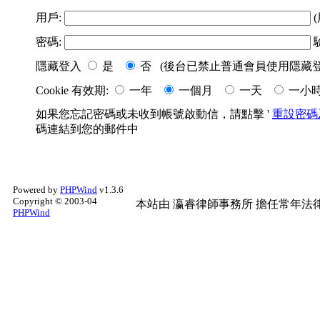
用戶:
(
密碼:
隱藏登入
是
否 (後台已禁止普通會員使用隱藏登
Cookie 有效期:
一年
一個月
一天
一小
如果您忘記密碼或未收到帳號啟動信，請點擊 '
重設密碼
碼連結到您的郵件中
Powered by
PHPWind
v1.3.6
Copyright © 2003-04
本站由
瀛睿律師事務所
擔任常年法律
PHPWind