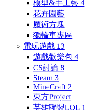
模型&手工藝
4
花卉園藝
魔術方塊
獨輪車專區
電玩遊戲
13
遊戲歡樂包
4
CS討論
8
Steam
3
MineCraft
2
東方Project
英雄聯盟LOL
1