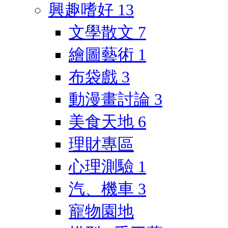
興趣嗜好
13
文學散文
7
繪圖藝術
1
布袋戲
3
動漫畫討論
3
美食天地
6
理財專區
心理測驗
1
汽、機車
3
寵物園地