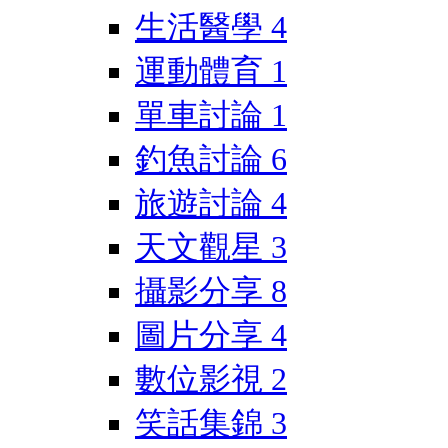
生活醫學
4
運動體育
1
單車討論
1
釣魚討論
6
旅遊討論
4
天文觀星
3
攝影分享
8
圖片分享
4
數位影視
2
笑話集錦
3