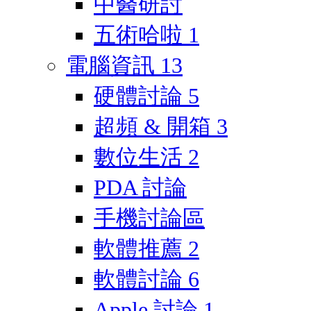
中醫研討
五術哈啦
1
電腦資訊
13
硬體討論
5
超頻 & 開箱
3
數位生活
2
PDA 討論
手機討論區
軟體推薦
2
軟體討論
6
Apple 討論
1