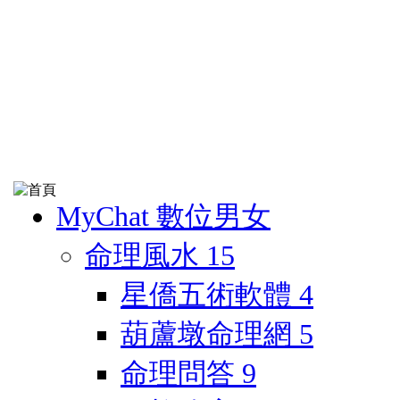
MyChat 數位男女
命理風水
15
星僑五術軟體
4
葫蘆墩命理網
5
命理問答
9