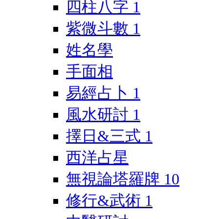
四柱八字
1
紫微斗數
1
姓名學
手面相
易經占卜
1
風水研討
1
擇日&三式
1
西洋占星
無視論塔羅牌
10
修行&武術
1