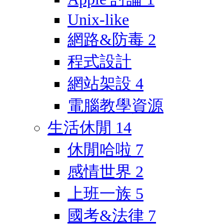
Unix-like
網路&防毒
2
程式設計
網站架設
4
電腦教學資源
生活休閒
14
休閒哈啦
7
感情世界
2
上班一族
5
國考&法律
7