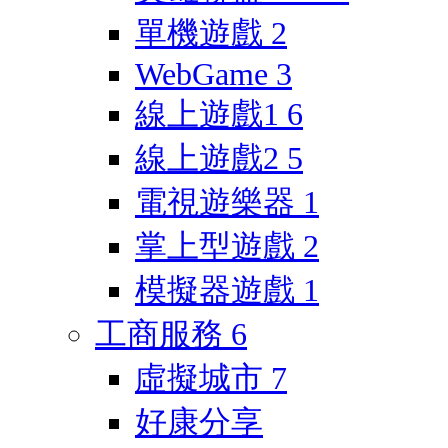
單機遊戲
2
WebGame
3
線上遊戲1
6
線上遊戲2
5
電視遊樂器
1
掌上型遊戲
2
模擬器遊戲
1
工商服務
6
虛擬城市
7
好康分享