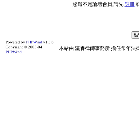
您還不是論壇會員,請先
註冊
Powered by
PHPWind
v1.3.6
Copyright © 2003-04
本站由
瀛睿律師事務所
擔任常年法律
PHPWind