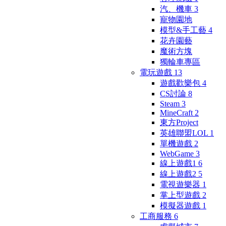
汽、機車
3
寵物園地
模型&手工藝
4
花卉園藝
魔術方塊
獨輪車專區
電玩遊戲
13
遊戲歡樂包
4
CS討論
8
Steam
3
MineCraft
2
東方Project
英雄聯盟LOL
1
單機遊戲
2
WebGame
3
線上遊戲1
6
線上遊戲2
5
電視遊樂器
1
掌上型遊戲
2
模擬器遊戲
1
工商服務
6