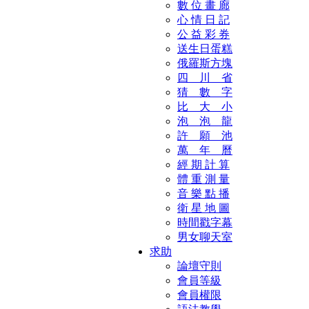
數 位 畫 廊
心 情 日 記
公 益 彩 券
送生日蛋糕
俄羅斯方塊
四 川 省
猜 數 字
比 大 小
泡 泡 龍
許 願 池
萬 年 曆
經 期 計 算
體 重 測 量
音 樂 點 播
衛 星 地 圖
時間戳字幕
男女聊天室
求助
論壇守則
會員等級
會員權限