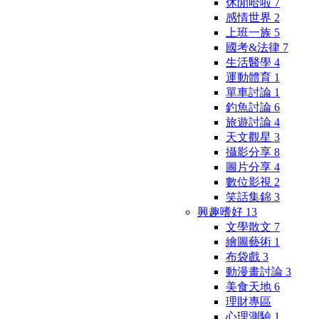
休閒哈啦
7
感情世界
2
上班一族
5
國考&法律
7
生活醫學
4
運動體育
1
單車討論
1
釣魚討論
6
旅遊討論
4
天文觀星
3
攝影分享
8
圖片分享
4
數位影視
2
笑話集錦
3
興趣嗜好
13
文學散文
7
繪圖藝術
1
布袋戲
3
動漫畫討論
3
美食天地
6
理財專區
心理測驗
1