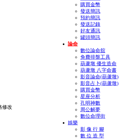
購買金幣
發送簡訊
預約簡訊
發送記錄
好友通訊
罐頭簡訊
論命
數位論命舘
免費排盤工具
葫蘆墩 優生造命
葫蘆墩 八字命書
影音論命(葫蘆墩)
影音占卜(葫蘆墩)
購買金幣
星座分析
孔明神數
周公解夢
數位命理街
娛樂
影 像 行 腳
數 位 造 型