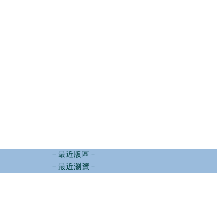
－最近版區－
－最近瀏覽－