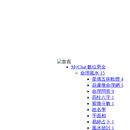
MyChat 數位男女
命理風水
15
星僑五術軟體
4
葫蘆墩命理網
5
命理問答
9
四柱八字
1
紫微斗數
1
姓名學
手面相
易經占卜
1
風水研討
1