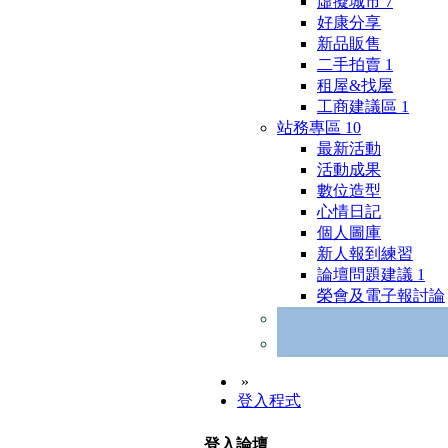
虛擬城市
7
好康分享
新品販售
二手拍賣
1
租屋&找屋
工商建議區
1
站務專區
10
最新活動
活動成果
數位造型
心情日記
個人圖庫
新人報到練習
論壇問題建議
1
榮會及電子報討論
»
登入程式
登入論壇