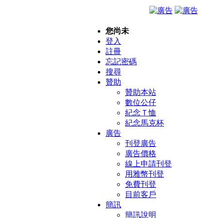
您尚未
登入
註冊
忘記密碼
搜尋
贊助
贊助本站
數位公仔
紀念Ｔ恤
紀念馬克杯
廣告
刊登廣告
廣告價格
線上申請刊登
用雅幣刊登
免費刊登
目前客戶
簡訊
簡訊說明