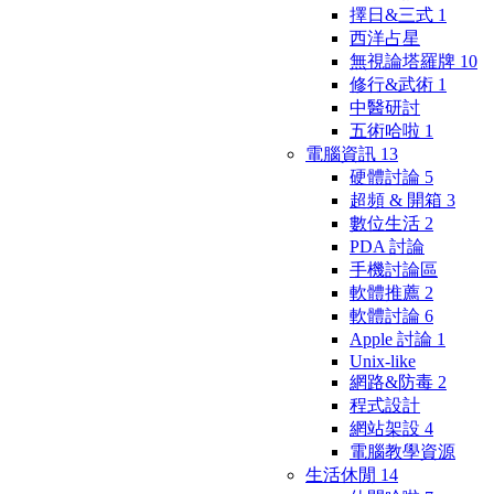
擇日&三式
1
西洋占星
無視論塔羅牌
10
修行&武術
1
中醫研討
五術哈啦
1
電腦資訊
13
硬體討論
5
超頻 & 開箱
3
數位生活
2
PDA 討論
手機討論區
軟體推薦
2
軟體討論
6
Apple 討論
1
Unix-like
網路&防毒
2
程式設計
網站架設
4
電腦教學資源
生活休閒
14