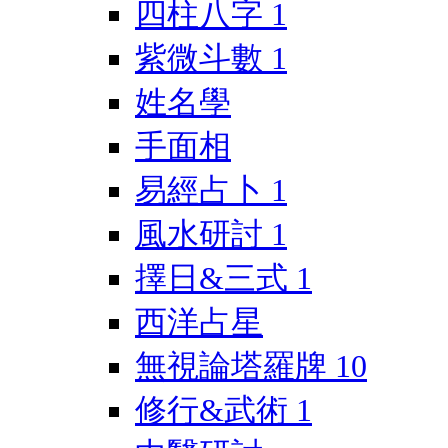
四柱八字
1
紫微斗數
1
姓名學
手面相
易經占卜
1
風水研討
1
擇日&三式
1
西洋占星
無視論塔羅牌
10
修行&武術
1