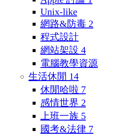
Unix-like
網路&防毒
2
程式設計
網站架設
4
電腦教學資源
生活休閒
14
休閒哈啦
7
感情世界
2
上班一族
5
國考&法律
7