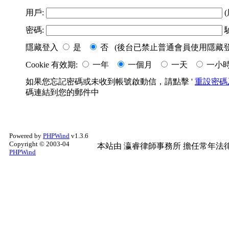
用戶:
(
密碼:
隱藏登入
是
否 (後台已禁止普通會員使用隱藏登
Cookie 有效期:
一年
一個月
一天
一小
如果您忘記密碼或未收到帳號啟動信，請點擊 '
重設密碼
碼連結到您的郵件中
Powered by
PHPWind
v1.3.6
Copyright © 2003-04
本站由
瀛睿律師事務所
擔任常年法律
PHPWind