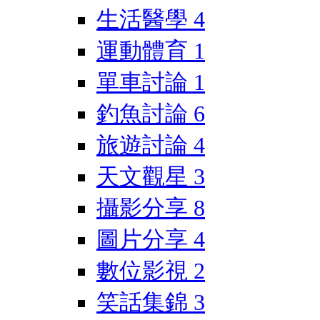
生活醫學
4
運動體育
1
單車討論
1
釣魚討論
6
旅遊討論
4
天文觀星
3
攝影分享
8
圖片分享
4
數位影視
2
笑話集錦
3