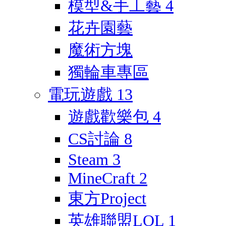
模型&手工藝
4
花卉園藝
魔術方塊
獨輪車專區
電玩遊戲
13
遊戲歡樂包
4
CS討論
8
Steam
3
MineCraft
2
東方Project
英雄聯盟LOL
1