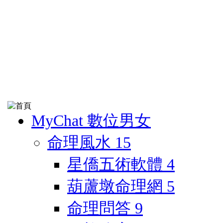
MyChat 數位男女
命理風水
15
星僑五術軟體
4
葫蘆墩命理網
5
命理問答
9