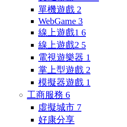
單機遊戲
2
WebGame
3
線上遊戲1
6
線上遊戲2
5
電視遊樂器
1
掌上型遊戲
2
模擬器遊戲
1
工商服務
6
虛擬城市
7
好康分享