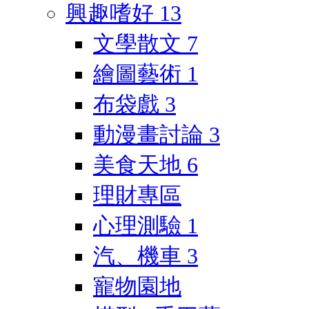
興趣嗜好
13
文學散文
7
繪圖藝術
1
布袋戲
3
動漫畫討論
3
美食天地
6
理財專區
心理測驗
1
汽、機車
3
寵物園地