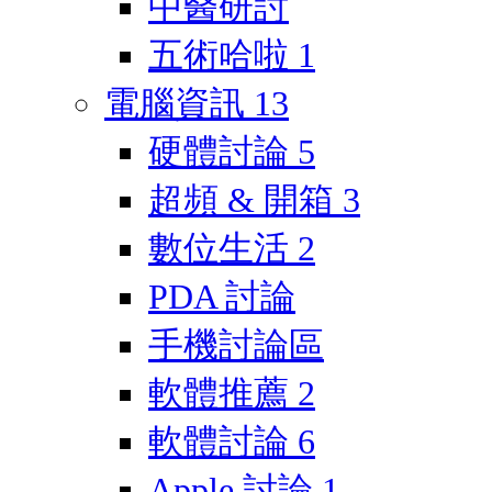
中醫研討
五術哈啦
1
電腦資訊
13
硬體討論
5
超頻 & 開箱
3
數位生活
2
PDA 討論
手機討論區
軟體推薦
2
軟體討論
6
Apple 討論
1