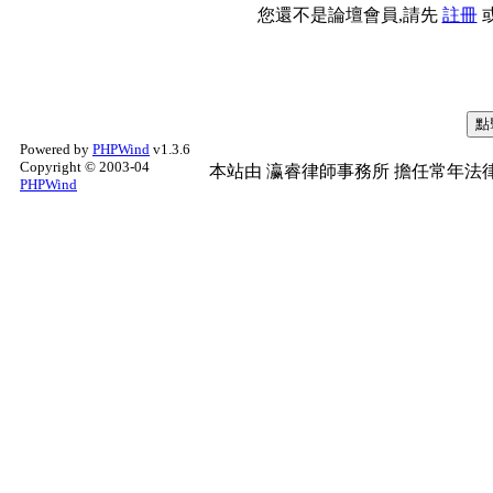
您還不是論壇會員,請先
註冊
Powered by
PHPWind
v1.3.6
Copyright © 2003-04
本站由
瀛睿律師事務所
擔任常年法律
PHPWind