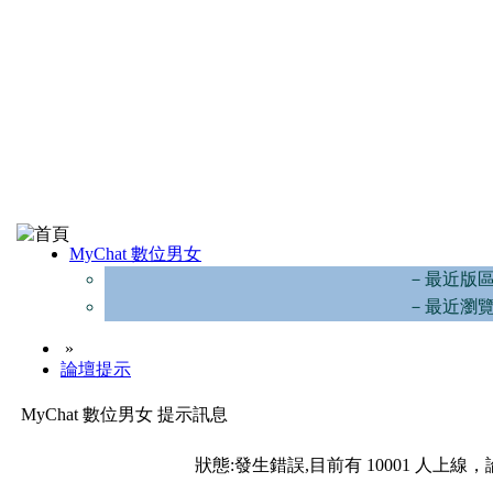
MyChat 數位男女
－最近版
－最近瀏
»
論壇提示
MyChat 數位男女 提示訊息
狀態:發生錯誤,目前有 10001 人上線