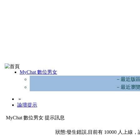
MyChat 數位男女
－最近版
－最近瀏
»
論壇提示
MyChat 數位男女 提示訊息
狀態:發生錯誤,目前有 10000 人上線