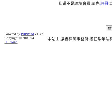
您還不是論壇會員,請先
註冊
Powered by
PHPWind
v1.3.6
Copyright © 2003-04
本站由
瀛睿律師事務所
擔任常年法律
PHPWind