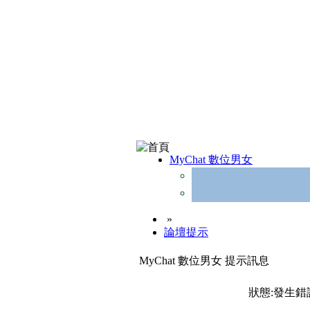
MyChat 數位男女
»
論壇提示
MyChat 數位男女 提示訊息
狀態:發生錯誤