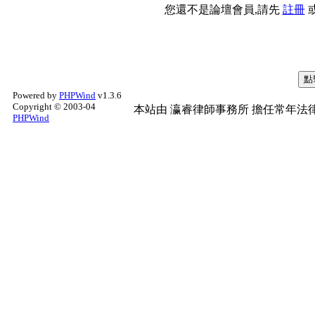
您還不是論壇會員,請先
註冊
Powered by
PHPWind
v1.3.6
Copyright © 2003-04
本站由
瀛睿律師事務所
擔任常年法律
PHPWind