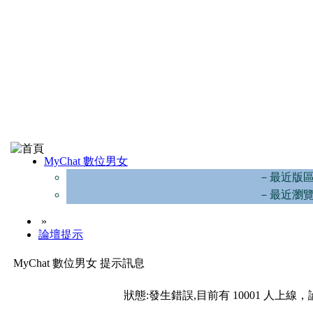
MyChat 數位男女
－最近版
－最近瀏
»
論壇提示
MyChat 數位男女 提示訊息
狀態:發生錯誤,目前有 10001 人上線