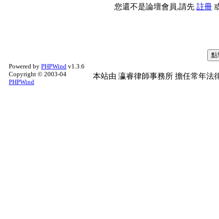
您還不是論壇會員,請先
註冊
Powered by
PHPWind
v1.3.6
Copyright © 2003-04
本站由
瀛睿律師事務所
擔任常年法律
PHPWind