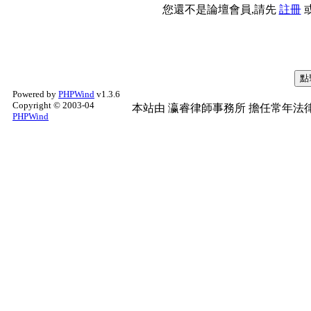
您還不是論壇會員,請先
註冊
Powered by
PHPWind
v1.3.6
Copyright © 2003-04
本站由
瀛睿律師事務所
擔任常年法律
PHPWind