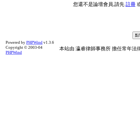
您還不是論壇會員,請先
註冊
Powered by
PHPWind
v1.3.6
Copyright © 2003-04
本站由
瀛睿律師事務所
擔任常年法律
PHPWind