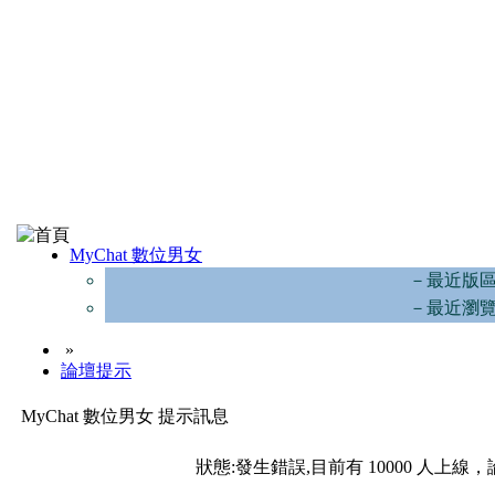
MyChat 數位男女
－最近版
－最近瀏
»
論壇提示
MyChat 數位男女 提示訊息
狀態:發生錯誤,目前有 10000 人上線