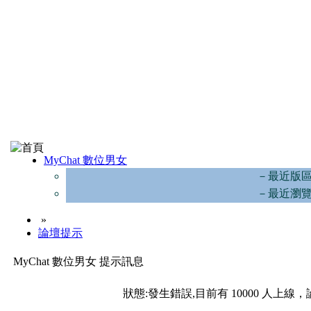
MyChat 數位男女
－最近版
－最近瀏
»
論壇提示
MyChat 數位男女 提示訊息
狀態:發生錯誤,目前有 10000 人上線