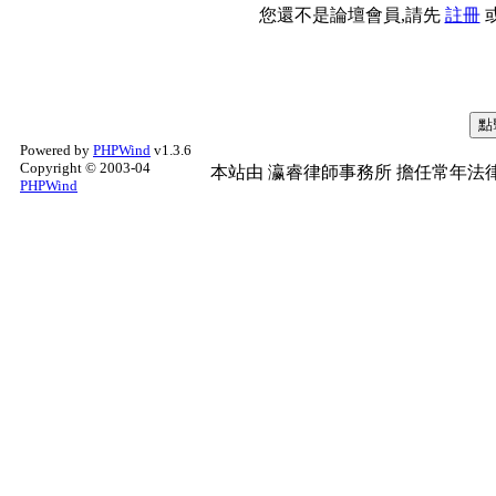
您還不是論壇會員,請先
註冊
Powered by
PHPWind
v1.3.6
Copyright © 2003-04
本站由
瀛睿律師事務所
擔任常年法律
PHPWind