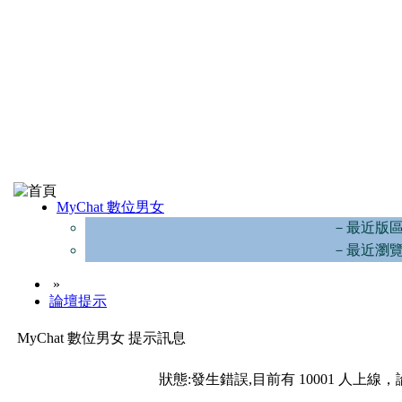
MyChat 數位男女
－最近版
－最近瀏
»
論壇提示
MyChat 數位男女 提示訊息
狀態:發生錯誤,目前有 10001 人上線