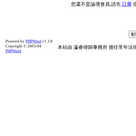
您還不是論壇會員,請先
註冊
Powered by
PHPWind
v1.3.6
Copyright © 2003-04
本站由
瀛睿律師事務所
擔任常年法律
PHPWind