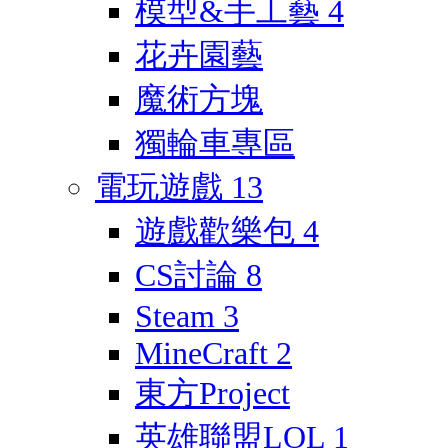
模型&手工藝
4
花卉園藝
魔術方塊
獨輪車專區
電玩遊戲
13
遊戲歡樂包
4
CS討論
8
Steam
3
MineCraft
2
東方Project
英雄聯盟LOL
1