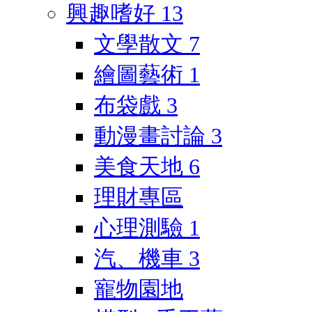
興趣嗜好
13
文學散文
7
繪圖藝術
1
布袋戲
3
動漫畫討論
3
美食天地
6
理財專區
心理測驗
1
汽、機車
3
寵物園地