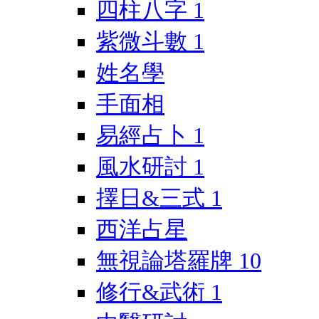
四柱八字
1
紫微斗數
1
姓名學
手面相
易經占卜
1
風水研討
1
擇日&三式
1
西洋占星
無視論塔羅牌
10
修行&武術
1