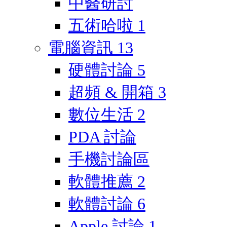
中醫研討
五術哈啦
1
電腦資訊
13
硬體討論
5
超頻 & 開箱
3
數位生活
2
PDA 討論
手機討論區
軟體推薦
2
軟體討論
6
Apple 討論
1