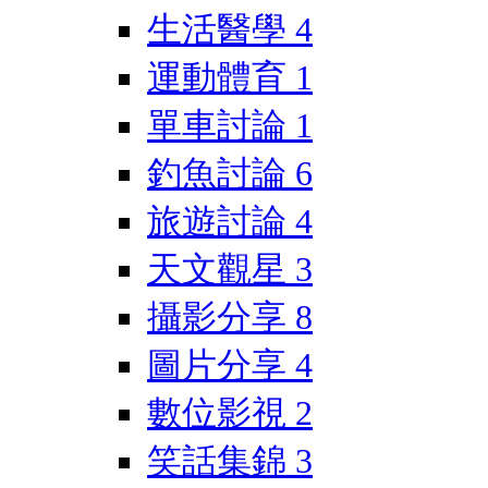
生活醫學
4
運動體育
1
單車討論
1
釣魚討論
6
旅遊討論
4
天文觀星
3
攝影分享
8
圖片分享
4
數位影視
2
笑話集錦
3