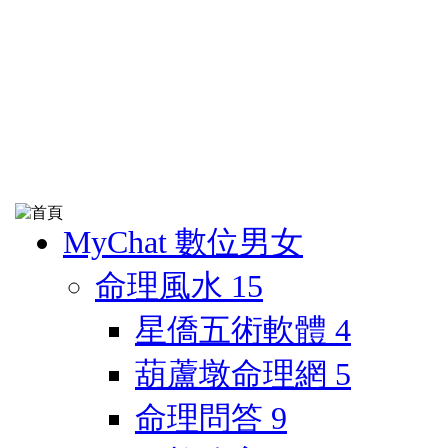
MyChat 數位男女
命理風水
15
星僑五術軟體
4
葫蘆墩命理網
5
命理問答
9