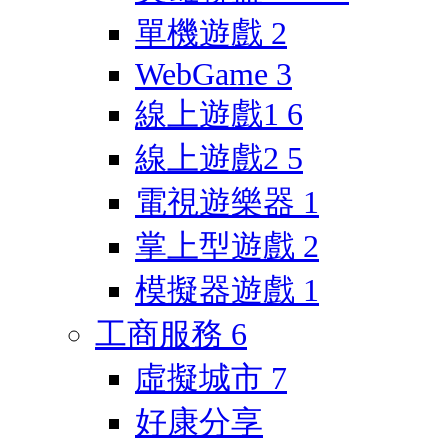
單機遊戲
2
WebGame
3
線上遊戲1
6
線上遊戲2
5
電視遊樂器
1
掌上型遊戲
2
模擬器遊戲
1
工商服務
6
虛擬城市
7
好康分享