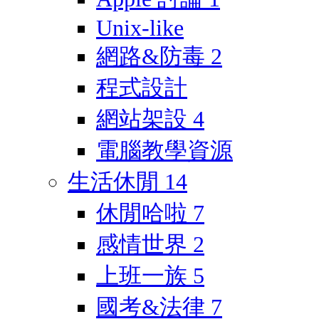
Unix-like
網路&防毒
2
程式設計
網站架設
4
電腦教學資源
生活休閒
14
休閒哈啦
7
感情世界
2
上班一族
5
國考&法律
7