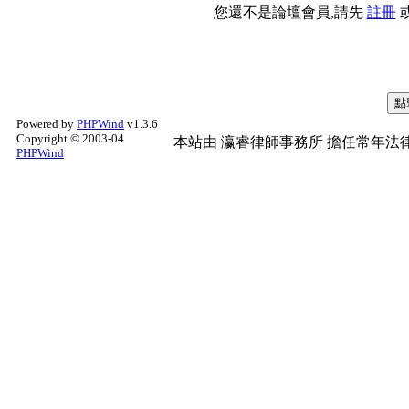
您還不是論壇會員,請先
註冊
Powered by
PHPWind
v1.3.6
Copyright © 2003-04
本站由
瀛睿律師事務所
擔任常年法律
PHPWind