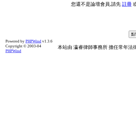
您還不是論壇會員,請先
註冊
Powered by
PHPWind
v1.3.6
Copyright © 2003-04
本站由
瀛睿律師事務所
擔任常年法律
PHPWind